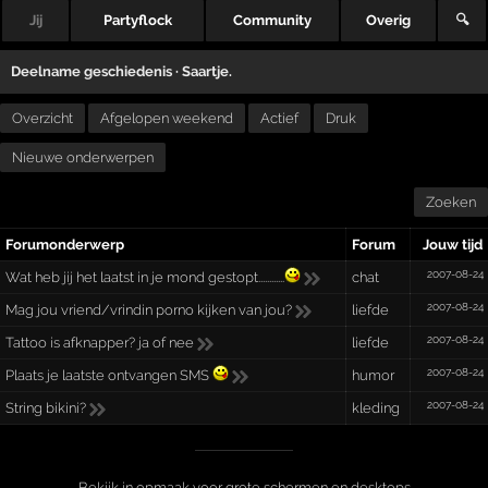
Jij
Partyflock
Community
Overig
🔍
Deelname geschiedenis ·
Saartje.
Overzicht
Afgelopen weekend
Actief
Druk
Nieuwe onderwerpen
Zoeken
Forumonderwerp
Forum
Jouw tijd
2007-08-24
Wat heb jij het laatst in je mond gestopt............
chat
2007-08-24
Mag jou vriend/vrindin porno kijken van jou?
liefde
2007-08-24
Tattoo is afknapper? ja of nee
liefde
2007-08-24
Plaats je laatste ontvangen SMS
humor
2007-08-24
String bikini?
kleding
Bekijk in opmaak voor grote schermen en desktops