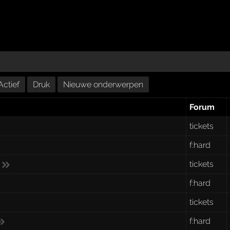
Actief
Druk
Nieuwe onderwerpen
Forum
tickets
f:hard
p
tickets
f:hard
tickets
f:hard