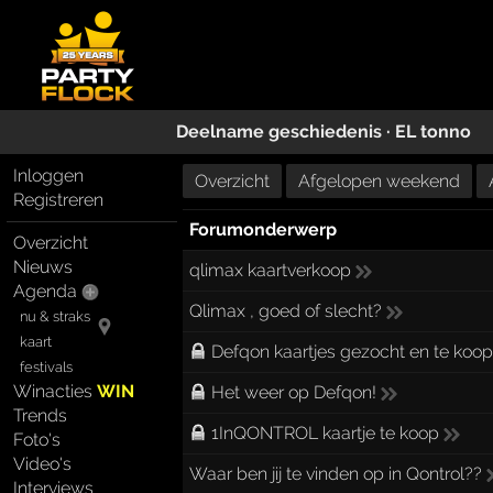
Deelname geschiedenis ·
EL tonno
Inloggen
Overzicht
Afgelopen weekend
Registreren
Forumonderwerp
Overzicht
Nieuws
qlimax kaartverkoop
Agenda
Qlimax , goed of slecht?
nu & straks
kaart
Defqon kaartjes gezocht en te koo
festivals
Winacties
WIN
Het weer op Defqon!
Trends
1InQONTROL kaartje te koop
Foto's
Video's
Waar ben jij te vinden op in Qontrol??
Interviews