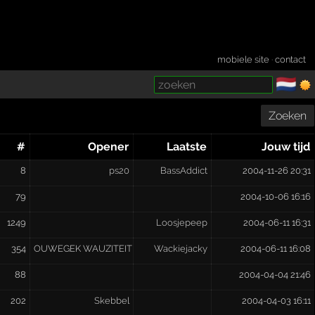
mobiele site
·
contact
🇳🇱
­
Zoeken
#
Opener
Laatste
Jouw tijd
8
ps20
BassAddict
2004-11-26 20:31
79
2004-10-06 16:16
1249
Loosjepeep
2004-06-11 16:31
354
OUWEGEK WAUZITEIT MTF [M.O.T.P.C.]
Wackiejacky
2004-06-11 16:08
88
2004-04-04 21:46
202
Skebbel
2004-04-03 16:11