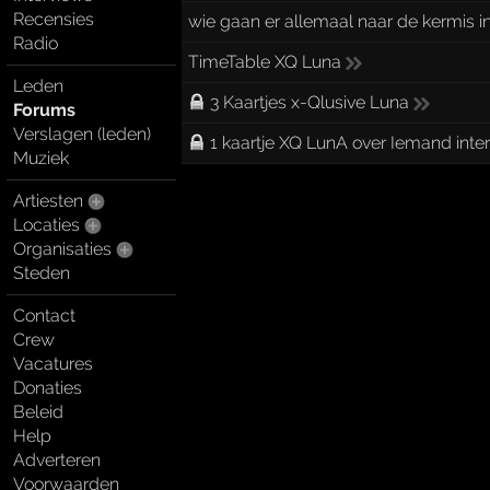
Recensies
wie gaan er allemaal naar de kermis
Radio
TimeTable XQ Luna
Leden
3 Kaartjes x-Qlusive Luna
Forums
Verslagen (leden)
1 kaartje XQ LunA over Iemand inte
Muziek
Artiesten
Locaties
Organisaties
Steden
Contact
Crew
Vacatures
Donaties
Beleid
Help
Adverteren
Voorwaarden