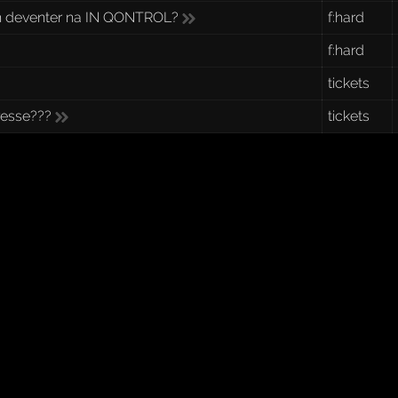
 in deventer na IN QONTROL?
f:hard
f:hard
tickets
resse???
tickets