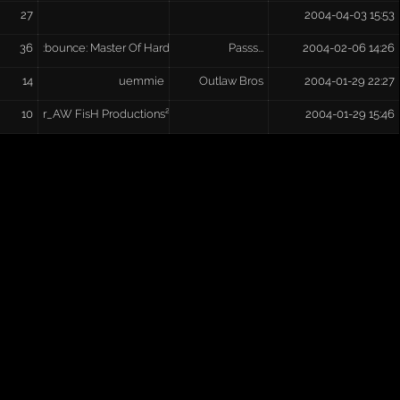
27
2004-04-03 15:53
36
:bounce: Master Of HardCore :bounce: APC
Passs...
2004-02-06 14:26
14
uemmie
Outlaw Bros
2004-01-29 22:27
10
r_AW FisH Productions²
2004-01-29 15:46