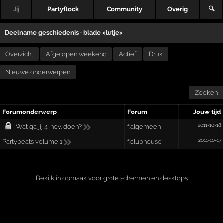
Jij
Partyflock
Community
Overig
🔍
Deelname geschiedenis ·
blade <lutje>
Overzicht
Afgelopen weekend
Actief
Druk
Nieuwe onderwerpen
Zoeken
Forumonderwerp
Forum
Jouw tijd
2011-10-18
Wat ga jij 4-nov. doen?
f:algemeen
2011-10-17
Partybeats volume 1
f:clubhouse
Bekijk in opmaak voor grote schermen en desktops