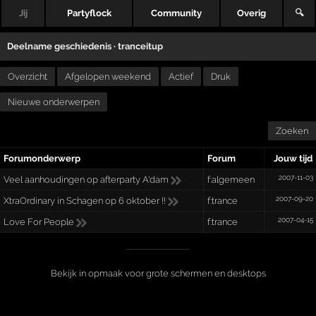
Jij
Partyflock
Community
Overig
🔍
Deelname geschiedenis ·
tranceitup
Overzicht
Afgelopen weekend
Actief
Druk
Nieuwe onderwerpen
Zoeken
Forumonderwerp
Forum
Jouw tijd
2007-11-03
Veel aanhoudingen op afterparty A'dam
f:algemeen
2007-09-20
XtraOrdinary in Schagen op 6 oktober !!
f:trance
2007-04-15
Love For People
f:trance
Bekijk in opmaak voor grote schermen en desktops