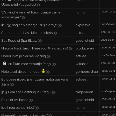
Utrecht (juli/augustus)
2006-12-12
Wat vind je van het forumplaatje van je
humor
voorganger?
2006-11-20
Ik krijg nog een broertje/zusje erbij!!!
expressie
2006-08-16
Stormloop op Last-Minute tickets
actueel
2006-08-03
Spa Rood of Spa Blauw
gezondheid
2006-06-26
Nieuwe track Jason Heesvoor (Hardtechno)
produceren
2006-06-21
Horror in mijn nieuwe woning
actueel
2006-06-01
20 Euro voor retourtje Parijs!
vakantie
2006-05-31
Help Liset de zomer door
gemeenschap
2006-03-31
Europees rijbewijs en zware motor pas vanaf
actueel
24ste
2006-03-07
31-3 Fear and Loathing in Utreg -
f:algemeen
2006-02-23
Bruin of wit brood
gezondheid
2006-02-21
Is dit nou echt of niet?
humor
2006-01-27
Hoeveel mensen bij jou Jarig?
humor