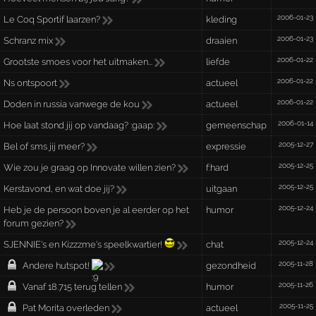
2006-01-23
Le Coq Sportif laarzen?
kleding
2006-01-23
Schranz mix
draaien
2006-01-22
Grootste smoes voor het uitmaken...
liefde
2006-01-22
Ns ontspoort
actueel
2006-01-22
Doden in russia vanwege de kou
actueel
2006-01-14
Hoe laat stond jij op vandaag? :gaap:
gemeenschap
2005-12-27
Bel of sms jij meer?
expressie
2005-12-25
Wie zou je graag op Innovate willen zien?
f:hard
2005-12-25
Kerstavond, en wat doe jij?
uitgaan
2005-12-24
Heb je de persoon boven je al eerder op het
humor
forum gezien?
2005-12-24
SJENNIE's en Kizzzme's speelkwartier!
chat
2005-11-28
Andere hutspot!
gezondheid
2005-11-26
Vanaf 18.715 terug tellen
humor
2005-11-25
Pat Morita overleden
actueel