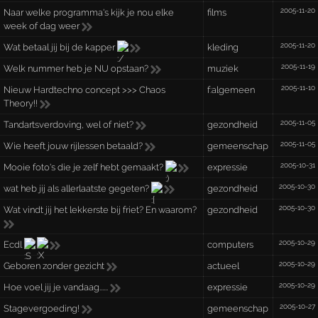
2005-11-20
Naar welke programma's kijk je nou elke
films
week of dag weer
2005-11-20
Wat betaal jij bij de kapper
kleding
2005-11-19
Welk nummer heb je NU opstaan?
muziek
2005-11-10
Nieuw Hardtechno concept >>> Chaos
f:algemeen
Theory!!
2005-11-05
Tandartsverdoving, wel of niet?
gezondheid
2005-11-05
Wie heeft jouw rijlessen betaald?
gemeenschap
2005-10-31
Mooie foto's die je zelf hebt gemaakt?
expressie
2005-10-30
wat heb jij als allerlaatste gegeten?
gezondheid
2005-10-30
Wat vindt jij het lekkerste bij friet? En waarom?
gezondheid
2005-10-29
Ecdl
computers
2005-10-29
Geboren zonder gezicht
actueel
2005-10-29
Hoe voel jij je vandaag......
expressie
2005-10-27
Stagevergoeding!
gemeenschap