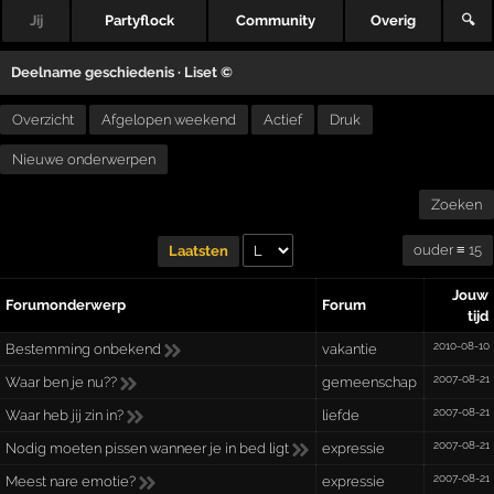
Jij
Partyflock
Community
Overig
🔍
Deelname geschiedenis ·
Liset ©
Overzicht
Afgelopen weekend
Actief
Druk
Nieuwe onderwerpen
Zoeken
ouder ≡ 15
Laatsten
Jouw
Forumonderwerp
Forum
tijd
2010-08-10
Bestemming onbekend
vakantie
2007-08-21
Waar ben je nu??
gemeenschap
2007-08-21
Waar heb jij zin in?
liefde
2007-08-21
Nodig moeten pissen wanneer je in bed ligt
expressie
2007-08-21
Meest nare emotie?
expressie