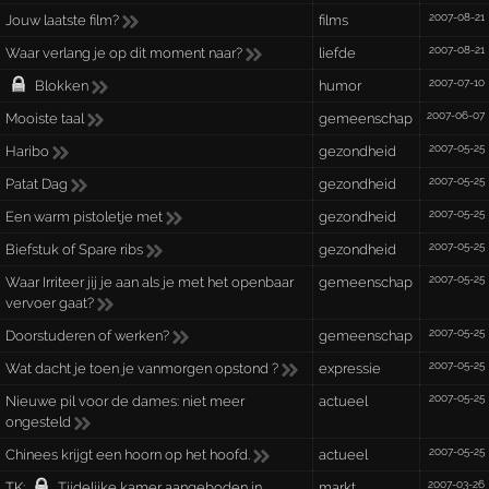
2007-08-21
Jouw laatste film?
films
2007-08-21
Waar verlang je op dit moment naar?
liefde
2007-07-10
Blokken
humor
2007-06-07
Mooiste taal
gemeenschap
2007-05-25
Haribo
gezondheid
2007-05-25
Patat Dag
gezondheid
2007-05-25
Een warm pistoletje met
gezondheid
2007-05-25
Biefstuk of Spare ribs
gezondheid
2007-05-25
Waar Irriteer jij je aan als je met het openbaar
gemeenschap
vervoer gaat?
2007-05-25
Doorstuderen of werken?
gemeenschap
2007-05-25
Wat dacht je toen je vanmorgen opstond ?
expressie
2007-05-25
Nieuwe pil voor de dames: niet meer
actueel
ongesteld
2007-05-25
Chinees krijgt een hoorn op het hoofd.
actueel
2007-03-26
TK:
Tijdelijke kamer aangeboden in
markt