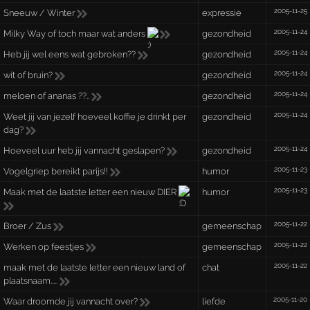
2005-11-25
Sneeuw / Winter
expressie
2005-11-24
Milky Way of toch maar wat anders
gezondheid
2005-11-24
Heb jij wel eens wat gebroken??
gezondheid
2005-11-24
wit of bruin?
gezondheid
2005-11-24
meloen of ananas ??..
gezondheid
2005-11-24
Weet jij van jezelf hoeveel koffie je drinkt per
gezondheid
dag?
2005-11-24
Hoeveel uur heb jij vannacht geslapen?
gezondheid
2005-11-23
Vogelgriep bereikt parijs!!
humor
2005-11-23
Maak met de laatste letter een nieuw DIER
humor
2005-11-22
Broer / Zus
gemeenschap
2005-11-22
Werken op feestjes
gemeenschap
2005-11-22
maak met de laatste letter een nieuw land of
chat
plaatsnaam.....
2005-11-20
Waar droomde jij vannacht over?
liefde