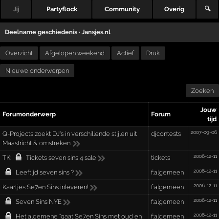
Jij
Partyflock
Community
Overig
🔍
Deelname geschiedenis ·
Jansjes.nl
Overzicht
Afgelopen weekend
Actief
Druk
Nieuwe onderwerpen
Zoeken
Jouw
Forumonderwerp
Forum
tijd
2007-09-06
Q-Projects zoekt DJ's in verschillende stijlen uit
djcontests
Maastricht & omstreken.
2006-12-11
TK:
Tickets seven sins 4 sale
tickets
2006-12-11
Leeftijd seven sins ?
f:algemeen
2006-12-11
Kaartjes Se7en Sins inleveren!
f:algemeen
2006-12-11
Seven Sins NYE
f:algemeen
2006-12-11
Het algemene "gaat Se7en Sins met oud en
f:algemeen