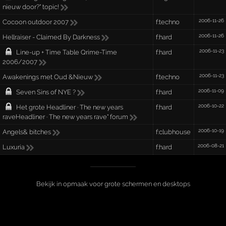
nieuw door?" topic!
2006-11-26
Cocoon outdoor 2007
f:techno
2006-11-26
Hellraiser - Claimed By Darkness
f:hard
2006-11-23
Line-up + Time Table Qrime-Time
f:hard
2006/2007
2006-11-23
Awakenings met Oud &Nieuw
f:techno
2006-11-09
Seven Sins of NYE ?
f:hard
2006-10-22
Het grote Headliner · The new years
f:hard
raveHeadliner · The new years rave" forum
2006-10-19
Angels& bitches
f:clubhouse
2006-08-21
Luxuria
f:hard
Bekijk in opmaak voor grote schermen en desktops