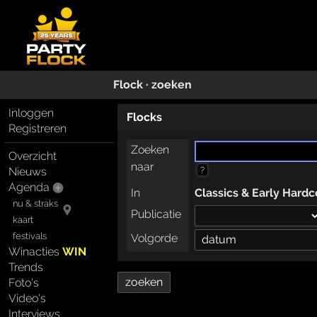
Flock · zoeken
Inloggen
Flocks
Registreren
Zoeken
Overzicht
naar
?
Nieuws
Agenda
In
Classics & Early Hardc
nu & straks
Publicatie
kaart
festivals
Volgorde
Winacties
WIN
Trends
Foto's
Video's
Interviews