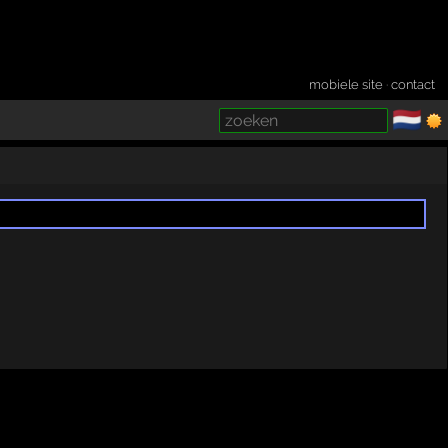
mobiele site
·
contact
🇳🇱
­