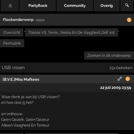
Jij
Partyflock
Community
Overig
🔍
Flockonderwerp
· 99912
Overzicht
"
Tokkie VS. Terror_Neliss En De Vaagheid Zelf :rot:
"
Permalink
Zoeken in dit onderwerp
USB vissen
25x bekeken
[B.V.E.]Miss Mafkees
22 juli 2009 23:59
Waar denk je aan bij USB vissen?
en hoe doe jij het?
en onthouw,
Geen Gezeik, Geen Gezeur
Alleen Vaagheid En Terreur