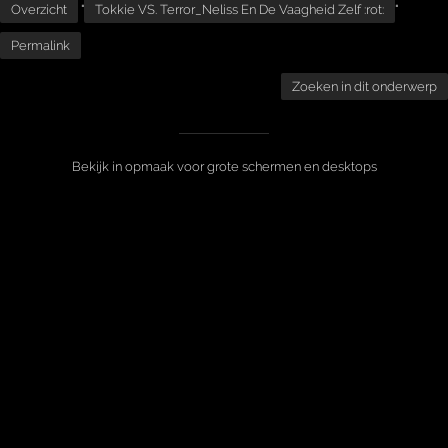
Overzicht
"
Tokkie VS. Terror_Neliss En De Vaagheid Zelf :rot:
"
Permalink
Zoeken in dit onderwerp
Bekijk in opmaak voor grote schermen en desktops