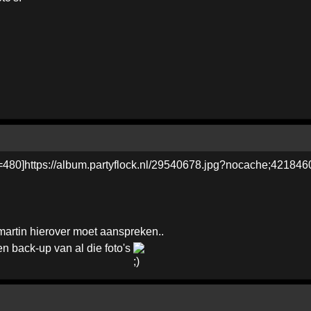
=480]https://album.partyflock.nl/29540678.jpg?nocache;4218460
martin hierover moet aanspreken..
en back-up van al die foto's