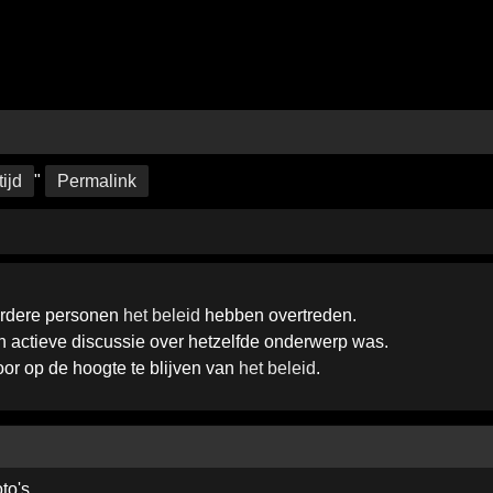
tijd
"
Permalink
erdere personen
het beleid
hebben overtreden.
een actieve discussie over hetzelfde onderwerp was.
door op de hoogte te blijven van
het beleid
.
to's.