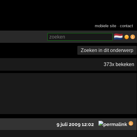
mobiele site
·
contact
🇳🇱
­
Zoeken in dit onderwerp
373x bekeken
9 juli 2009 12:02