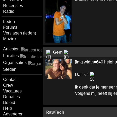
Recensies
Radio
Leden
Forums
Verslagen (leden)
Muziek
Artiesten
Gem
Locaties
[img width=640 height
Organisaties
Steden
Dat is 1
Contact
Crew
Ik denk dat je meneer 
Vacatures
Volgens mij heeft hij e
Donaties
Beleid
Help
RawTech
Adverteren