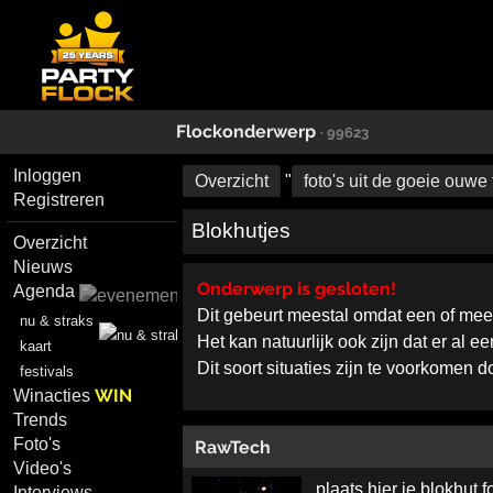
Flockonderwerp
· 99623
Inloggen
Overzicht
"
foto's uit de goeie ouwe 
Registreren
Blokhutjes
Overzicht
Nieuws
Onderwerp is gesloten!
Agenda
Dit gebeurt meestal omdat een of me
nu & straks
Het kan natuurlijk ook zijn dat er al 
kaart
Dit soort situaties zijn te voorkomen 
festivals
WIN
Winacties
Trends
Foto's
RawTech
Video's
plaats hier je blokhut fo
Interviews