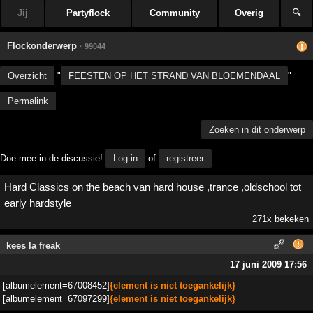
Jij
Partyflock
Community
Overig
🔍
Flockonderwerp
· 99044
Overzicht
"
FEESTEN OP HET STRAND VAN BLOEMENDAAL
"
Permalink
Zoeken in dit onderwerp
Doe mee in de discussie!
Log in
of
registreer
Hard Classics on the beach van hard house ,trance ,oldschool tot
early hardstyle
271x bekeken
kees la freak
17 juni 2009 17:56
[albumelement=67008452]
{element is niet toegankelijk}
[albumelement=67097299]
{element is niet toegankelijk}