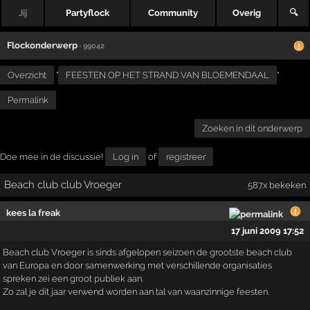
Jij
Partyflock
Community
Overig
🔍
Flockonderwerp
· 99042
Overzicht
"
FEESTEN OP HET STRAND VAN BLOEMENDAAL
"
Permalink
Zoeken in dit onderwerp
Doe mee in de discussie!
Log in
of
registreer
Beach club club Vroeger
587x bekeken
kees la freak
17 juni 2009 17:52
Beach club Vroeger is sinds afgelopen seizoen de grootste beach club
van Europa en door samenwerking met verschillende organisaties
spreken zei een groot publiek aan.
Zo zal je dit jaar verwend worden aan tal van waanzinnige feesten.