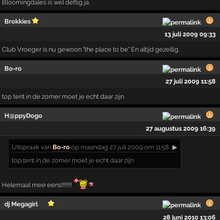
Bloomingdales is wel deftig ja.
Brokkies
13 juli 2009 09:33
Club Vroeger is nu gewoon "the place to be" En altijd gezellig.
Bo-ro
27 juli 2009 11:58
top tent in de zomer moet je echt daar zijn
H@ppyDogo
27 augustus 2009 16:39
Uitspraak
van
Bo-ro
op maandag 27 juli 2009 om 11:58:
▶
top tent in de zomer moet je echt daar zijn
Helemaal mee eens!!!!!!!
dj Megagirl
28 juni 2010 13:06