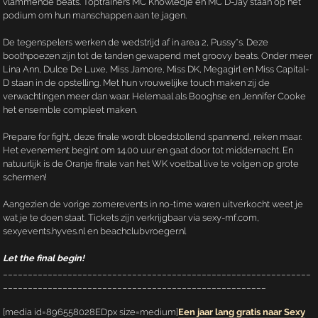
vlammende beats. Toptrainers MC Knowledje en MC D-Jay staan op het
podium om hun manschappen aan te jagen.
De tegenspelers werken de wedstrijd af in area 2, Pussy*s. Deze
boothpoezen zijn tot de tanden gewapend met groovy beats. Onder meer
Lina Ann, Dulce De Luxe, Miss Jamore, Miss DK, Megagirl en Miss Capital-
D staan in de opstelling. Met hun vrouwelijke touch maken zij de
verwachtingen meer dan waar. Helemaal als Booghse en Jennifer Cooke
het ensemble compleet maken.
Prepare for fight, deze finale wordt bloedstollend spannend, reken maar.
Het evenement begint om 14.00 uur en gaat door tot middernacht. En
natuurlijk is de Oranje finale van het WK voetbal live te volgen op grote
schermen!
Aangezien de vorige zomerevents in no-time waren uitverkocht weet je
wat je te doen staat. Tickets zijn verkrijgbaar via sexy-mf.com,
sexyevents.hyves.nl en beachclubvroeger.nl
Let the final begin!
______________________________________________________________
_____________________________________________________
[media id=896558028EDpx size=medium]
Een jaar lang gratis naar Sexy