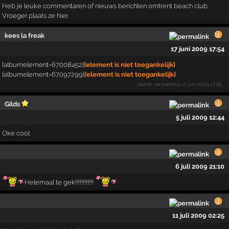
Heb je leuke commentaren of nieuws berichten omtrent beach club
Vroeger plaats ze hier.
kees la freak
17 juni 2009 17:54
[albumelement=67008452]
{element is niet toegankelijk}
[albumelement=67097299]
{element is niet toegankelijk}
laatste aanpassing
17 juni 2009 17:55
Gilds
5 juli 2009 12:44
Oke cool
6 juli 2009 21:10
Helemaal te gek!!!!!!!!!!!!
11 juli 2009 02:25