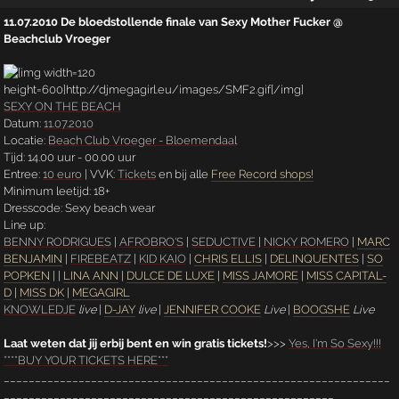
11.07.2010 De bloedstollende finale van Sexy Mother Fucker @
Beachclub Vroeger
SEXY ON THE BEACH
Datum:
11.07.2010
Locatie:
Beach Club Vroeger - Bloemendaal
Tijd: 14.00 uur - 00.00 uur
Entree:
10 euro
| VVK:
Tickets
en bij alle
Free Record shops!
Minimum leetijd: 18+
Dresscode: Sexy beach wear
Line up:
BENNY RODRIGUES
|
AFROBRO'S
|
SEDUCTIVE
|
NICKY ROMERO
|
MARC
BENJAMIN
|
FIREBEATZ
|
KID KAIO
|
CHRIS ELLIS
|
DELINQUENTES
|
SO
POPKEN
| |
LINA ANN
|
DULCE DE LUXE
|
MISS JAMORE
|
MISS CAPITAL-
D
|
MISS DK
|
MEGAGIRL
KNOWLEDJE
live
|
D-JAY
live
|
JENNIFER COOKE
Live
|
BOOGSHE
Live
Laat weten dat jij erbij bent en win gratis tickets!
>>>
Yes, I'm So Sexy!!!
****BUY YOUR TICKETS HERE***
______________________________________________________________
_____________________________________________________