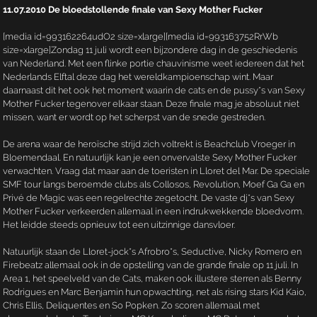
11.07.2010 De bloedstollende finale van Sexy Mother Fucker
[media id=993162264udO2 size=xlarge][media id=993163752RrWb
size=xlarge]Zondag 11 juli wordt een bijzondere dag in de geschiedenis
van Nederland. Met een flinke portie chauvinisme weet iedereen dat het
Nederlands Elftal deze dag het wereldkampioenschap wint. Maar
daarnaast dit het ook het moment waarin de cats en de pussy*s van Sexy
Mother Fucker tegenover elkaar staan. Deze finale mag je absoluut niet
missen, want er wordt op het scherpst van de snede gestreden.
De arena waar de heroïsche strijd zich voltrekt is Beachclub Vroeger in
Bloemendaal. En natuurlijk kan je een onvervalste Sexy Mother Fucker
verwachten. Vraag dat maar aan de toeristen in Lloret del Mar. De speciale
SMF tour langs beroemde clubs als Collosos, Revolution, Moef Ga Ga en
Privé de Magic was een regelrechte zegetocht. De vaste dj*s van Sexy
Mother Fucker verkeerden allemaal in een indrukwekkende bloedvorm.
Het leidde steeds opnieuw tot een uitzinnige dansvloer.
Natuurlijk staan de Lloret-jock*s Afrobro*s, Seductive, Nicky Romero en
Firebeatz allemaal ook in de opstelling van de grande finale op 11 juli. In
Area 1, het speelveld van de Cats, maken ook illustere sterren als Benny
Rodrigues en Marc Benjamin hun opwachting, net als rising stars Kid Kaio,
Chris Ellis, Deliquentes en So Popken. Zo scoren allemaal met