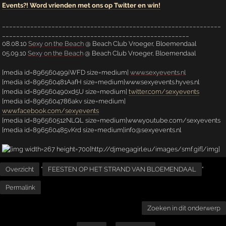
Events?! Word vrienden met ons op Twitter en win!
______________________________________________________________
_____________________________________________________
08.08.10
Sexy on the Beach
@ Beach Club Vroeger, Bloemendaal
05.09.10
Sexy on the Beach
@ Beach Club Vroeger, Bloemendaal
[media id=896560499iWFD size=medium]
www.sexyevents.nl
[media id=896560481AafH size=medium]www.sexyevents.hyves.nl
[media id=896560490xd5U size=medium]
twitter.com/sexyevents
[media id=8965604786akv size=medium]
www.facebook.com/sexyevents
[media id=896560512NLQL size=medium]www.youtube.com/sexyevents
[media id=896560485vKrd size=medium]info@sexyevents.nl
Overzicht
"
FEESTEN OP HET STRAND VAN BLOEMENDAAL
"
Permalink
Zoeken in dit onderwerp