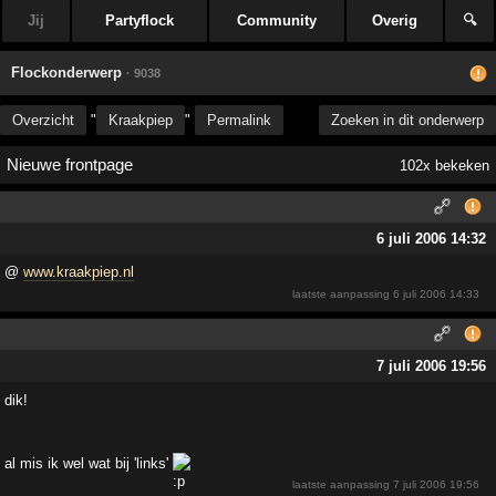
Jij
Partyflock
Community
Overig
🔍
Flockonderwerp
· 9038
Overzicht
"
Kraakpiep
"
Permalink
Zoeken in dit onderwerp
Nieuwe frontpage
102x bekeken
6 juli 2006 14:32
@
www.kraakpiep.nl
laatste aanpassing
6 juli 2006 14:33
7 juli 2006 19:56
dik!
al mis ik wel wat bij 'links'
laatste aanpassing
7 juli 2006 19:56