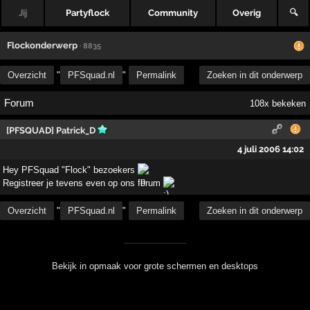
Jij
Partyflock
Community
Overig
🔍
Flockonderwerp
· 8835
Overzicht
"
PFSquad.nl
"
Permalink
Zoeken in dit onderwerp
Forum
108x bekeken
[PFSQUAD] Patrick_D
4 juli 2006 14:02
Hey PFSquad "Flock" bezoekers
Registreer je tevens even op ons forum
Overzicht
"
PFSquad.nl
"
Permalink
Zoeken in dit onderwerp
Bekijk in opmaak voor grote schermen en desktops