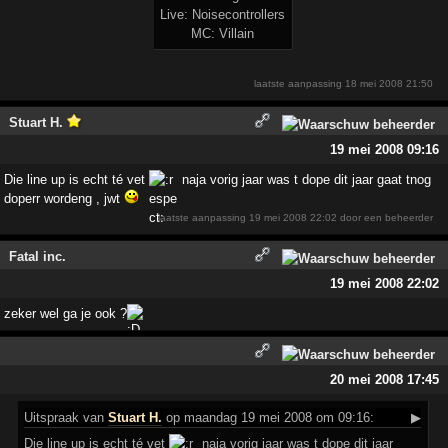
Live: Noisecontrollers
MC: Villain
laatste aanpassing
18 mei 2008 21:50
Stuart H.
19 mei 2008 09:16
Die line up is echt té vet
naja vorig jaar was t dope dit jaar gaat tnog
doperr wordeng , jwt
laatste aanpassing
19 mei 2008 22:02
door een beheerder
Fatal inc.
19 mei 2008 22:02
zeker wel ga je ook ?
20 mei 2008 17:45
Uitspraak
van
Stuart H.
op maandag 19 mei 2008 om 09:16:
▶
Die line up is echt té vet
naja vorig jaar was t dope dit jaar