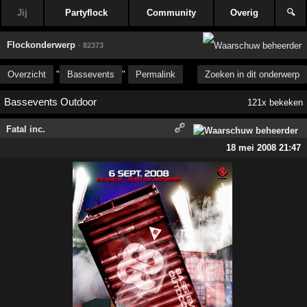
Jij
Partyflock
Community
Overig
🔍
Flockonderwerp
· 82373
Overzicht
"
Bassevents
"
Permalink
Zoeken in dit onderwerp
Bassevents Outdoor
121x bekeken
Fatal inc.
18 mei 2008 21:47