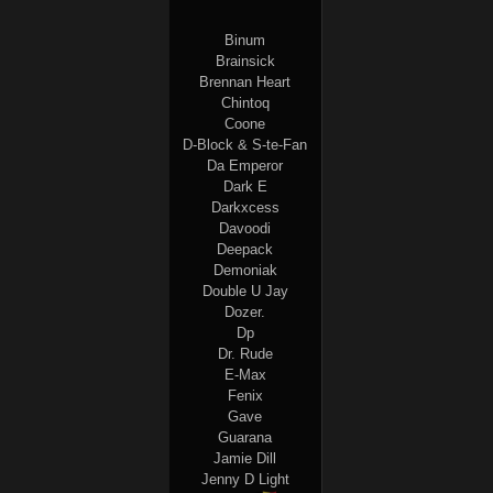
Binum
Brainsick
Brennan Heart
Chintoq
Coone
D-Block & S-te-Fan
Da Emperor
Dark E
Darkxcess
Davoodi
Deepack
Demoniak
Double U Jay
Dozer.
Dp
Dr. Rude
E-Max
Fenix
Gave
Guarana
Jamie Dill
Jenny D Light