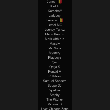
🇧🇪
Jones
Karl F
Korsakoff
Ladyboy
🇧🇪
Larsson
Lethal MG
Looney Tunez
Manu Kenton
Mark with a K
Massiv
Mr. Noba
Mystery
Playboyz
Q-ic
Qatja S
Ronald V
Ruthless
Samuel Sanders
Scope DJ
Sjoekoe
Stephy
The Pitcher
Vicious D
Live: Chicago Zone