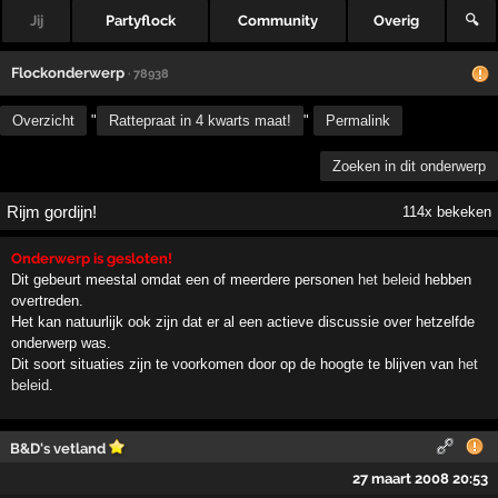
Jij
Partyflock
Community
Overig
🔍
Flockonderwerp
· 78938
Overzicht
"
Rattepraat in 4 kwarts maat!
"
Permalink
Zoeken in dit onderwerp
Rijm gordijn!
114x bekeken
Onderwerp is gesloten!
Dit gebeurt meestal omdat een of meerdere personen
het beleid
hebben
overtreden.
Het kan natuurlijk ook zijn dat er al een actieve discussie over hetzelfde
onderwerp was.
Dit soort situaties zijn te voorkomen door op de hoogte te blijven van
het
beleid
.
B&D's vetland
27 maart 2008 20:53