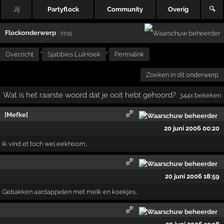
Jij
Partyflock
Community
Overig
🔍
Flockonderwerp
· 7235
Overzicht
"
Sjabbies LulHoek
"
Permalink
Zoeken in dit onderwerp
Wat is het raarste woord dat je ooit hebt gehoord?
344x bekeken
[Mefke]
20 juni 2006 00:20
ik vind et toch wel eekhoorn...
20 juni 2006 18:59
Gebakken aardappelen met melk en koekjes...