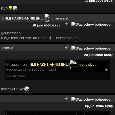
27 juni 2006 23:06
K.V.N
||NL|| HAKKE-ANNIE ||NL||
miene sjat
28 juni 2006 02:48
goulashsoep....
kun je toch niet eens fatsoendelijk uitspreken..crep
[Mefke]
28 juni 2006 06:07
Uitspraak
van
||NL|| HAKKE-ANNIE ||NL||
miene sjat
op
woensdag 28 juni 2006 om 02:48:
▶
goulashsoep....
maar wel lekker
29 juni 2006 15:05