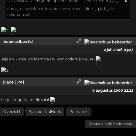
Uitspraak
van verwijderd op donderdag 22 juni 2006 om 23:03:
▶
dan zijn kiezelstenen in vorm van een noot...die krijg je bij de
notenwinkel...
:bounce:[LooSs]
2 juli 2006 03:27
Jaja en ik steel de loempia's bij een andere juwelier...
BlaZe [ JM ]
8 augustus 2006 22:22
hegel slegel kartofeln salat
Overzicht
"
Sjabbies LulHoek
"
Permalink
Zoeken in dit onderwerp