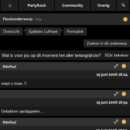
Jij
Partyflock
Community
Overig
🔍
Flockonderwerp
· 7123
Overzicht
"
Sjabbies LulHoek
"
Permalink
Zoeken in dit onderwerp
Wat is voor jou op dit moment het aller belangrijkste?
553x bekeken
[Mefke]
19 juni 2006 16:24
roept u maar..!!
19 juni 2006 16:54
Gebakken aardappelen...
[Mefke]