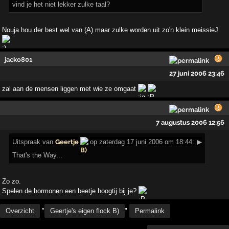
vind je het niet lekker zulke taal?
Nouja hou der best wel van (A) maar zulke worden uit zo'n klein meissieJ
jacko801
27 juni 2006 23:46
zal aan de mensen liggen met wie ze omgaat
7 augustus 2006 12:56
Uitspraak
van
Geertje
op zaterdag 17 juni 2006 om 18:44:
▶
That's the Way...
Zo zo.
Spelen de hormonen een beetje hoogtij bij je?
Overzicht
"
Geertje's eigen flock B)
"
Permalink