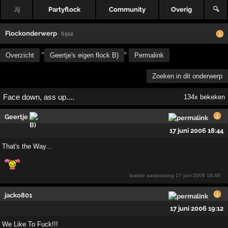
Jij
Partyflock
Community
Overig
🔍
Flockonderwerp
· 6912
Overzicht
"
Geertje's eigen flock B)
"
Permalink
Zoeken in dit onderwerp
Face down, ass up....
134x bekeken
Geertje
17 juni 2006 18:44
That's the Way...
laatste aanpassing
17 juni 2006 18:48
jacko801
17 juni 2006 19:12
We Like To Fuck!!!