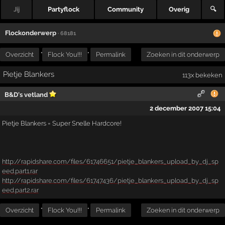
Jij
Partyflock
Community
Overig
🔍
Flockonderwerp
· 68181
Overzicht
"
Flock You!!!
"
Permalink
Zoeken in dit onderwerp
Pietje Blankers
113x bekeken
B&D's vetland
2 december 2007 15:04
Pietje Blankers = Super Snelle Hardcore!
http://rapidshare.com/files/61746651/pietje_blankers_upload_by_dj_sp
eed.part1.rar
http://rapidshare.com/files/61747436/pietje_blankers_upload_by_dj_sp
eed.part2.rar
Overzicht
"
Flock You!!!
"
Permalink
Zoeken in dit onderwerp