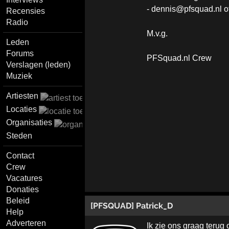
- dennis@pfsquad.nl o
Recensies
Radio
M.v.g.
Leden
Forums
PFSquad.nl Crew
Verslagen (leden)
Muziek
Artiesten
Locaties
Organisaties
Steden
Contact
Crew
Vacatures
Donaties
Beleid
[PFSQUAD] Patrick_D
Help
Adverteren
Ik zie ons graag terug