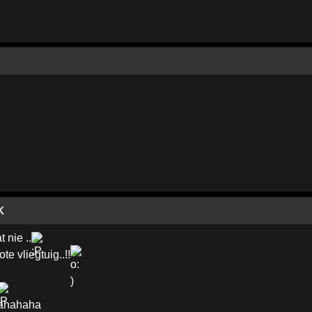
K
nie ..
te vliegtuig..!!
hahahaha