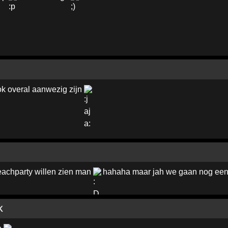
ok overal aanwezig zijn
beachparty willen zien man
hahaha maar jah we gaan nog een fe
K