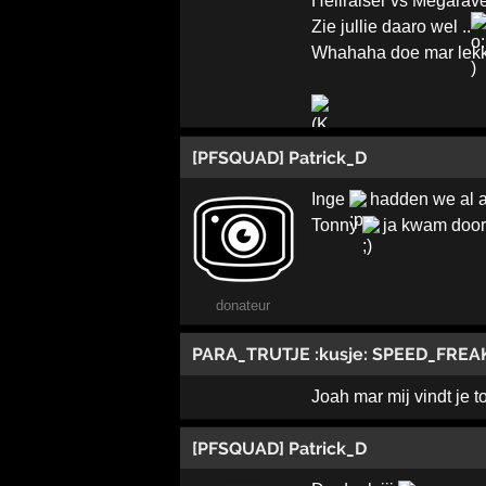
Hellraiser vs Megarav
Zie jullie daaro wel ..
Whahaha doe mar lekke
[PFSQUAD] Patrick_D
Inge
hadden we al a
Tonny
ja kwam door 
donateur
PARA_TRUTJE :kusje: SPEED_FREA
Joah mar mij vindt je t
[PFSQUAD] Patrick_D