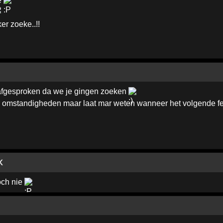
e
r zoeke..!!
fgesproken da we je gingen zoeken
omstandigheden maar laat mar weten wanneer het volgende fee
K
och nie