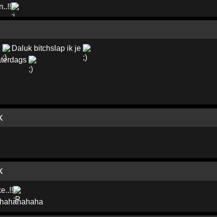
..!!
c
Daluk bitchslap ik je
aterdags
K
K
..!!
 hahahahaha