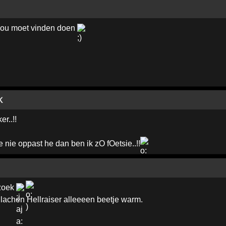
 jou moet vinden doen
K
r..!!
ie oppast he dan ben ik zO fOetsie..!!
zoek
lachen Hellraiser alleeeen beetje warm.