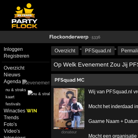
Flockonderwerp
· 5336
Inloggen
Overzicht
"
PFSquad.nl
"
Permal
Registreren
Op Welk Evenement Zou Jij PFS
Overzicht
Nieuws
PFSquad MC
Agenda
nu & straks
Wij van PFSquad.nl vro
kaart
festivals
Mocht het inderdaad int
WIN
Winacties
Trends
Gaarne Naam + Datum v
Foto's
Video's
donateur
Mocht een organisatie
Interviews