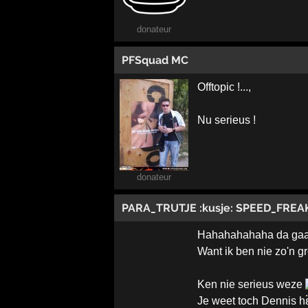
donateur
PFSquad MC
Offtopic !...,
Nu serieus !
donateur
PARA_TRUTJE :kusje: SPEED_FREA
Hahahahahaha da gaat 
Want ik ben nie zo'n gro
Ken nie serieus weze
Je weet toch Dennis 