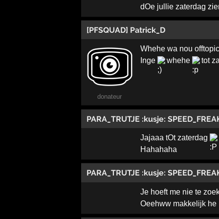
dOe jullie zaterdag zien
[PFSQUAD] Patrick_D
Whehe wa nou offtopi
Inge
whehe
tot z
donateur
PARA_TRUTJE :kusje: SPEED_FREA
Jajaaa tOt zaterdag
Hahahaha
PARA_TRUTJE :kusje: SPEED_FREA
Je hoeft me nie te zoeke
Oeehww makkelijk he