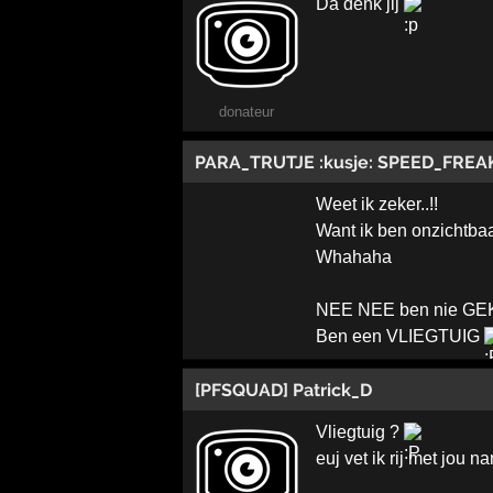
Da denk jij
donateur
PARA_TRUTJE :kusje: SPEED_FREA
Weet ik zeker..!!
Want ik ben onzichtbaa
Whahaha
NEE NEE ben nie GEK.
Ben een VLIEGTUIG
[PFSQUAD] Patrick_D
Vliegtuig ?
euj vet ik rij met jou n