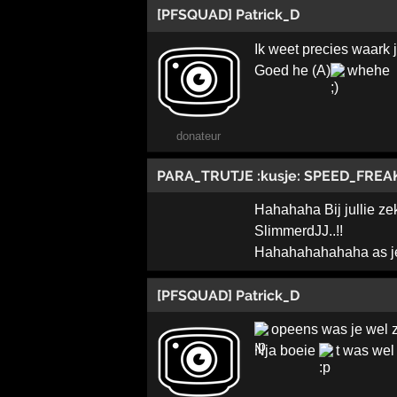
[PFSQUAD] Patrick_D
Ik weet precies waark
Goed he (A)
whehe
donateur
PARA_TRUTJE :kusje: SPEED_FREA
Hahahaha Bij jullie zeke
SlimmerdJJ..!!
Hahahahahahaha as je n
[PFSQUAD] Patrick_D
opeens was je wel 
Nja boeie
t was wel 