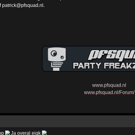
f patrick@pfsquad.nl.
www.pfsquad.nl
www.pfsquad.nl/Forum/
 op
Ja overal eigk