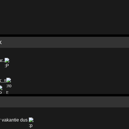
K
r..
.!!
ar vakantie dus