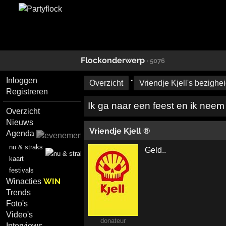
Flockonderwerp
· 5076
Inloggen
Overzicht
"
Vriendje Kjell's bezighe
Registreren
Ik ga naar een feest en ik neem 
Overzicht
Nieuws
Vriendje Kjell ®
Agenda
nu & straks
Geld..
kaart
festivals
WIN
Winacties
Trends
Foto's
Video's
donateur
Interviews