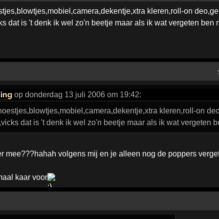
jes,blowtjes,mobiel,camera,dekentje,xtra kleren,roll-on deo,g
s dat is 't denk ik wel zo'n beetje maar als ik wat vergeten ben ma
ing
op donderdag 13 juli 2006 om 19:42:
oestjes,blowtjes,mobiel,camera,dekentje,xtra kleren,roll-on de
icks dat is 't denk ik wel zo'n beetje maar als ik wat vergeten be
 mee???hahah volgens mij en je alleen nog de poppers verget
maal kaar voor