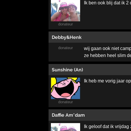
Ik ben ook blij dat ik
donateur
Debby&Henk
donateur
wij gaan ook niet cam
ze hebben heel slim d
Sunshine (An)
Ik heb me vorig jaar o
donateur
Daffie Am*dam
Ik geloof dat ik vrijda