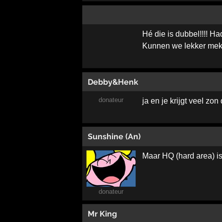
Hé die is dubbel!!!! 
Kunnen we lekker mek
Debby&Henk
donateur
ja en je krijgt veel z
Sunshine (An)
Maar HQ (hard area) is 
donateur
Mr King