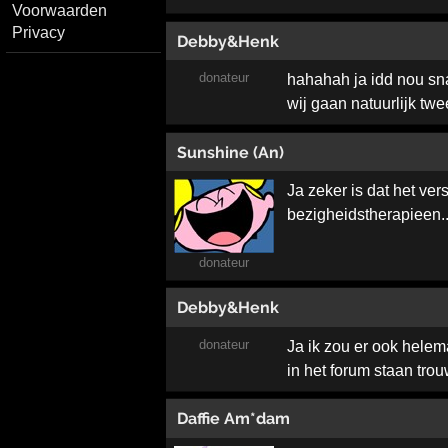
Voorwaarden
Privacy
Debby&Henk
donateur
hahahah ja idd nou sn
wij gaan natuurlijk twe
Sunshine (An)
Ja zeker is dat het ver
bezigheidstherapieen.
donateur
Debby&Henk
donateur
Ja ik zou er ook helem
in het forum staan tro
Daffie Am*dam