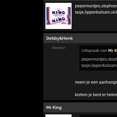
pepermuntjes,stophoest
tasje,lippenbalsam,vick
Debby&Henk
donateur
Mr K
Uitspraak
van
pepermuntjes,stoph
tasje,lippenbalsam,v
neem je een aanhanger
kortom je bent er hele
Mr King