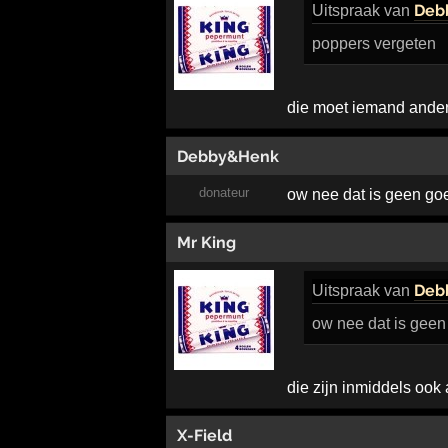
Deb
Uitspraak
van
poppers vergeten
die moet iemand ander
Debby&Henk
donateur
ow nee dat is geen go
Mr King
Deb
Uitspraak
van
ow nee dat is gee
die zijn inmiddels ook 
X-Field