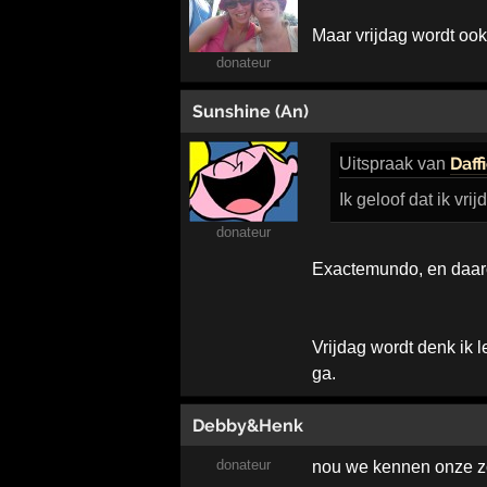
Maar vrijdag wordt oo
donateur
Sunshine (An)
Daf
Uitspraak
van
Ik geloof dat ik vri
donateur
Exactemundo, en daar
Vrijdag wordt denk ik l
ga.
Debby&Henk
donateur
nou we kennen onze 