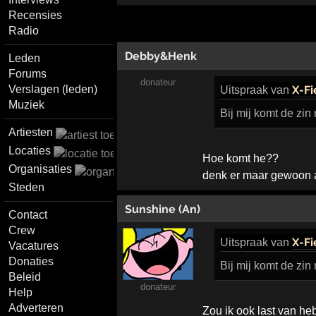
Recensies
Radio
Debby&Henk
Leden
Forums
donateur
X-Fi
Verslagen (leden)
Uitspraak
van
Muziek
Bij mij komt de zin
Artiesten
Locaties
Hoe komt he??
Organisaties
denk er maar gewoon 
Steden
Sunshine (An)
Contact
Crew
X-Fi
Uitspraak
van
Vacatures
Donaties
Bij mij komt de zin
Beleid
donateur
Help
Adverteren
Zou ik ook last van he