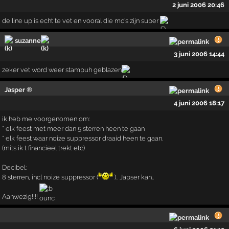
2 juni 2006 20:46
de line up is echt te vet en vooral die mc's zijn super
suzanne
3 juni 2006 14:44
zeker vet word weer stampuh geblazen
Jasper ®
4 juni 2006 18:17
ik heb me voorgenomen om:
* elk feest met meer dan 5 sterren heen te gaan
* elk feest waar noize suppressor draaid heen te gaan.
(mits ik t financieel trekt etc)
Decibel:
8 sterren, incl noize suppressor (
).. Japser kan..
Aanwezig!!!!