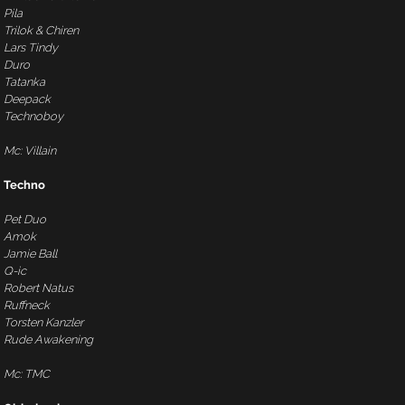
Pila
Trilok & Chiren
Lars Tindy
Duro
Tatanka
Deepack
Technoboy
Mc: Villain
Techno
Pet Duo
Amok
Jamie Ball
Q-ic
Robert Natus
Ruffneck
Torsten Kanzler
Rude Awakening
Mc: TMC