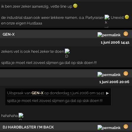
ik ben zeer zeker aanwezig.. vette line up
de industrial staan ook weer lekkere namen.. o.a. Partyraiser
, Unexist
en onze eigen Hustlaaa
GEN-X
1 juni 2006 14:41
zekers vet is ook heel zeker te doen
spitta je moet niet zoveel slijmen ga dat op slsk doen !!!
1 juni 2006 20:06
Uitspraak
van
GEN-X
op donderdag 1 juni 2006 om 14:41:
▶
spitta je moet niet zoveel slijmen ga dat op slsk doen !!!
hahahaha
DJ HARDBLASTER I'M BACK