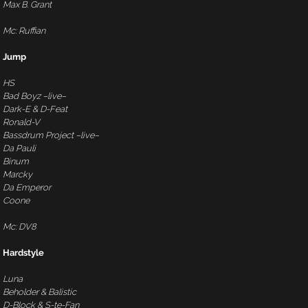
Max B. Grant
Mc: Ruffian
Jump
HS
Bad Boyz –live–
Dark-E & D-Feat
Ronald-V
Bassdrum Project –live–
Da Pauli
Binum
Marcky
Da Emperor
Coone
Mc: DV8
Hardstyle
Luna
Beholder & Balistic
D-Block & S-te-Fan