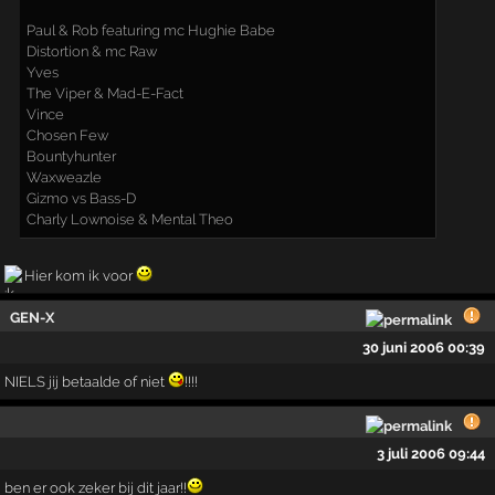
Paul & Rob featuring mc Hughie Babe
Distortion & mc Raw
Yves
The Viper & Mad-E-Fact
Vince
Chosen Few
Bountyhunter
Waxweazle
Gizmo vs Bass-D
Charly Lownoise & Mental Theo
Hier kom ik voor
GEN-X
30 juni 2006 00:39
NIELS jij betaalde of niet
!!!!
3 juli 2006 09:44
ben er ook zeker bij dit jaar!!