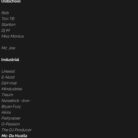
Oldschool
Rob
Ton TB
Stanton
Dj M
Miss Monica
Mc: Joe
Industrial
Unexist
E-Noid
DaY-már
Mindustries
Tieum
Noisekick –live–
Bryan Fury
Akira
Partyraiser
D-Passion
The DJ Producer
Mc: Da Hustla