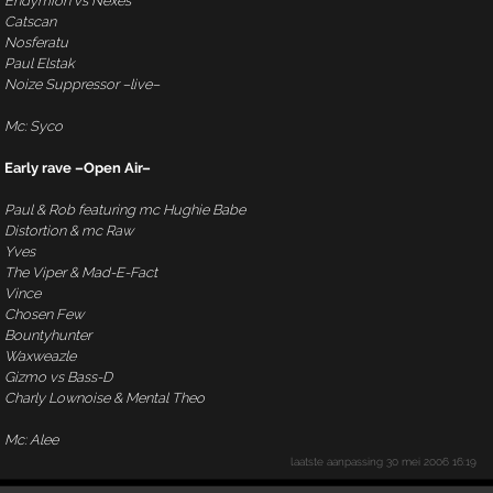
Endymion vs Nexes
Catscan
Nosferatu
Paul Elstak
Noize Suppressor –live–
Mc: Syco
Early rave –Open Air–
Paul & Rob featuring mc Hughie Babe
Distortion & mc Raw
Yves
The Viper & Mad-E-Fact
Vince
Chosen Few
Bountyhunter
Waxweazle
Gizmo vs Bass-D
Charly Lownoise & Mental Theo
Mc: Alee
laatste aanpassing
30 mei 2006 16:19