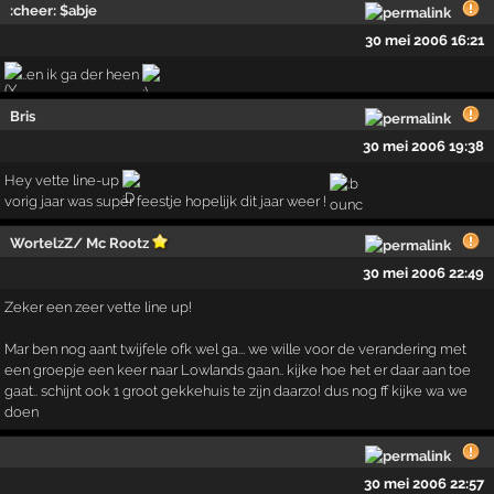
:cheer: $abje
30 mei 2006 16:21
....en ik ga der heen
Bris
30 mei 2006 19:38
Hey vette line-up
vorig jaar was super feestje hopelijk dit jaar weer !
WortelzZ/ Mc Rootz
30 mei 2006 22:49
Zeker een zeer vette line up!
Mar ben nog aant twijfele ofk wel ga... we wille voor de verandering met
een groepje een keer naar Lowlands gaan.. kijke hoe het er daar aan toe
gaat.. schijnt ook 1 groot gekkehuis te zijn daarzo! dus nog ff kijke wa we
doen
30 mei 2006 22:57