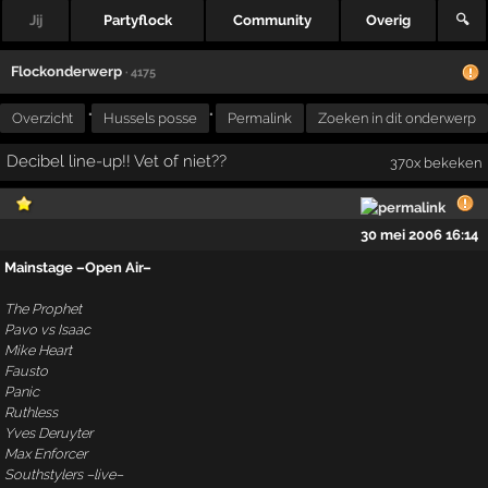
Jij
Partyflock
Community
Overig
🔍
Flockonderwerp
· 4175
Overzicht
"
Hussels posse
"
Permalink
Zoeken in dit onderwerp
Decibel line-up!! Vet of niet??
370x bekeken
30 mei 2006 16:14
Mainstage –Open Air–
The Prophet
Pavo vs Isaac
Mike Heart
Fausto
Panic
Ruthless
Yves Deruyter
Max Enforcer
Southstylers –live–