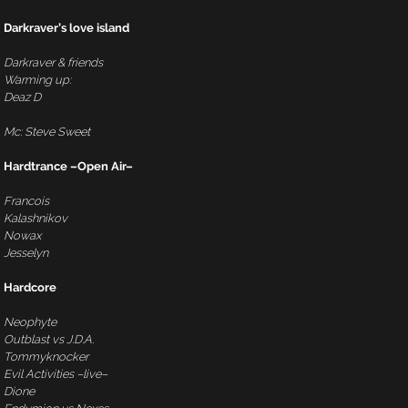
Darkraver’s love island
Darkraver & friends
Warming up:
Deaz D
Mc: Steve Sweet
Hardtrance –Open Air–
Francois
Kalashnikov
Nowax
Jesselyn
Hardcore
Neophyte
Outblast vs J.D.A.
Tommyknocker
Evil Activities –live–
Dione