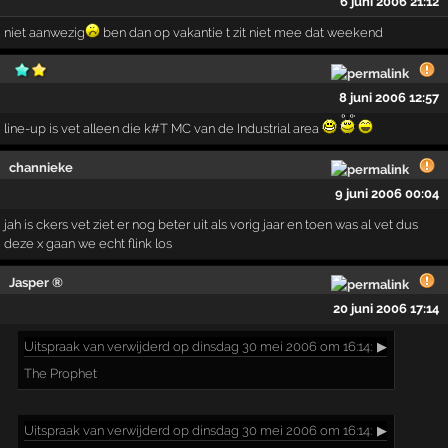
6 juni 2006 21:12
niet aanwezig
ben dan op vakantie t zit niet mee dat weekend
8 juni 2006 12:57
line-up is vet alleen die k#T MC van de Industrial area
channieke
9 juni 2006 00:04
jah is ckers vet ziet er nog beter uit als vorig jaar en toen was al vet dus
deze x gaan we echt flink los
Jasper ®
20 juni 2006 17:14
Uitspraak
van verwijderd op dinsdag 30 mei 2006 om 16:14:
▶
The Prophet
Uitspraak
van verwijderd op dinsdag 30 mei 2006 om 16:14:
▶