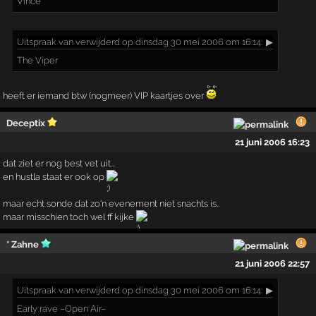
Vince
Uitspraak
van verwijderd op dinsdag 30 mei 2006 om 16:14:
▶
The Viper
heeft er iemand btw (nogmeer) VIP kaartjes over
Deceptix
21 juni 2006 16:23
dat ziet er nog best vet uit...
en hustla staat er ook op
maar echt sonde dat zo'n evenement niet snachts is..
maar misschien toch wel ff kijke
* Zahne
21 juni 2006 22:57
Uitspraak
van verwijderd op dinsdag 30 mei 2006 om 16:14:
▶
Early rave –Open Air–