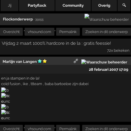
Jij
Partyflock
Community
Overig
🔍
Flockonderwerp
· 39155
Overzicht
"
vhsound.com
"
Permalink
Zoeken in dit onderwerp
Vrijdag 2 maart 1000% hardcore in de la : gratis feessie!
72x bekeken
Martijn van Langen
28 februari 2007 17:09
en ja stampen in de la!
cold fusion , ike , ttteam , baba bartoeloe zijn dabei
Overzicht
"
vhsound.com
"
Permalink
Zoeken in dit onderwerp