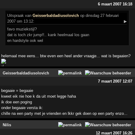
6 maart 2007 16:18
Uitspraak
van
Geisserbaldadiusolovich
op dinsdag 27 februari
2007 om 13:12:
▶
favo muziekstijl?
dat is toch zkr jump!!.. kank heelmaal los gaan
en hardstyle ook wel
helemaal mee eens... btw even een heel ander vraagje... wat is begaaien?
Geisserbaldadiusolovich
7 maart 2007 12:07
begaaie = begaaie
kweet eik nie hoe k da uit moet legge haha
ik doe een poging
onder begaaie versta ik:
chille na een party met je vrienden en lkkr gek doen op een party enzo...
Nilis
12 maart 2007 16:26