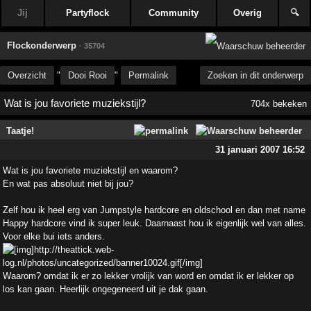
Jij
Partyflock
Community
Overig
🔍
Flockonderwerp
· 35704
Overzicht
"
Dooi Rooi
"
Permalink
Zoeken in dit onderwerp
Wat is jou favoriete muziekstijl?
704x bekeken
Taatje!
31 januari 2007 16:52
Wat is jou favoriete muziekstijl en waarom?
En wat pas absoluut niet bij jou?
Zelf hou ik heel erg van Jumpstyle hardcore en oldschool en dan met name
Happy hardcore vind ik super leuk. Daarnaast hou ik eigenlijk wel van alles.
Voor elke bui iets anders.
Waarom? omdat ik er zo lekker vrolijk van word en omdat ik er lekker op
los kan gaan. Heerlijk ongegeneerd uit je dak gaan.