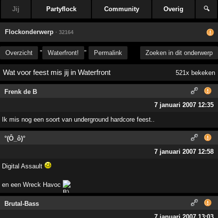
Jij
Partyflock
Community
Overig
🔍
Flockonderwerp
· 32164
Overzicht
"
Waterfront!
"
Permalink
Zoeken in dit onderwerp
Wat voor feest mis jij in Waterfront
521x bekeken
Frenk de B
7 januari 2007 12:35
Ik mis nog een soort van underground hardcore feest..
°(Ô_ô)°
7 januari 2007 12:58
Digital Assault
en een Wreck Havoc
Brutal-Bass
7 januari 2007 13:03