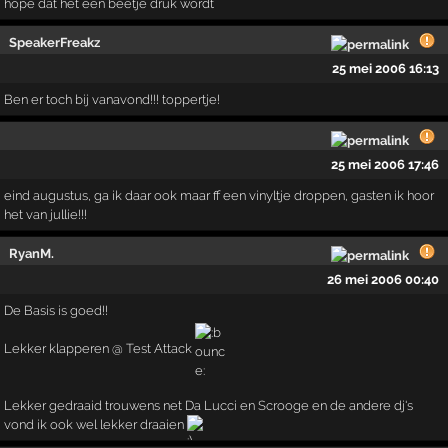
hope dat het een beetje druk wordt
SpeakerFreakz
25 mei 2006 16:13
Ben er toch bij vanavond!!! toppertje!
25 mei 2006 17:46
eind augustus, ga ik daar ook maar ff een vinyltje droppen, gasten ik hoor
het van jullie!!!
RyanM.
26 mei 2006 00:40
De Basis is goed!!
Lekker klapperen @ Test Attack
Lekker gedraaid trouwens net Da Lucci en Scrooge en de andere dj's
vond ik ook wel lekker draaien