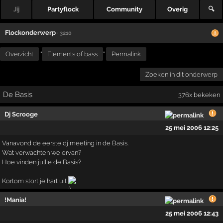
Jij
Partyflock
Community
Overig
🔍
Flockonderwerp
· 3210
Overzicht
"
Elements of bass
"
Permalink
Zoeken in dit onderwerp
De Basis
376x bekeken
Dj Scrooge
25 mei 2006 12:25
Vanavond de eerste dj meeting in de Basis.
Wat verwachten we ervan?
Hoe vinden jullie de Basis?
Kortom stort je hart uit
!Mania!
25 mei 2006 12:43