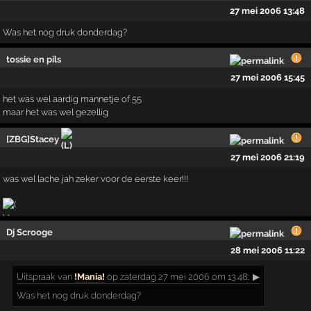
27 mei 2006 13:48
Was het nog druk donderdag?
tossie en pils
27 mei 2006 15:45
het was wel aardig mannetje of 55
maar het was wel gezellig
[ZBG]Stacey
27 mei 2006 21:19
was wel lache jah zeker voor de eerste keer!!!
Dj Scrooge
28 mei 2006 11:22
Uitspraak
van
!Mania!
op zaterdag 27 mei 2006 om 13:48:
▶
Was het nog druk donderdag?