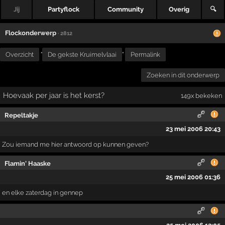
Jij
Partyflock
Community
Overig
🔍
Flockonderwerp
· 2812
Overzicht
"
De gekste Kruimelvlaai
"
Permalink
Zoeken in dit onderwerp
Hoevaak per jaar is het kerst?
149x bekeken
Repeltakje
23 mei 2006 20:43
Zou iemand me hier antwoord op kunnen geven?
Flamin' Haaske
25 mei 2006 01:36
en elke zaterdag in gennep