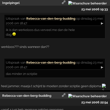
Ingelpingel
23 mei 2006 19:33
Uitspraak
van
Rebecca-van-den-berg-budding
op dinsdag 23 mei
2006 om 18:47:
▶
ik is dan werkeloos dus verveel me dan de hele
dag
werkloos??? sinds wanneer dan??
Uitspraak
van
Rebecca-van-den-berg-budding
op dinsdag 23 mei
2006 om 18:47:
▶
das minder zn scriptie
heel jammer, maarja t schijnt te moeten zonder scriptie geen diploma
Rebecca-van-den-berg-budding
23 mei 2006 22:54
vanaf 4 juni heb zegmaar ontslag genomen