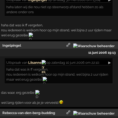
haha laten wij die nou niet op steenworp afstand hebben zo als
andere onder ons
haha dat was ik ff vergeten,
nou iedereen is welkom hoor op mijn strand, wel bijna 2 uur rijden maar
wel erug gezellie
Ingelpingel
11 juni 2006 19:13
Uitspraak
van
Liisanne
op zaterdag 10 juni 2006 om 22:10:
▶
haha dat was ik ff vergeten,
nou iedereen is welkom hoor op mijn strand, wel bijna 2 uur rijden
maar wel erug gezellie
das waar, erg gezellie
wel lang rijden voor als je je verveeld
Rebecca-van-den-berg-budding