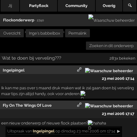
Jij
Partyflock
Community
Overig
🔍
Flockonderwerp
· 2740
Overzicht
"
Inge's babbelbox
"
Permalink
Zoeken in dit onderwerp
Wat te doen bij verveling???
283x bekeken
Ingelpingel
23 mei 2006 17:14
Ik kan me pas over 1 maand druk maken wat ik zal gaan doen bij verveling
maar tips zijn altijd handy, ook voor anderen
Fly On The Wings Of Love
23 mei 2006 17:17
een nieuw onderwerp of nieuwe flock plaatsen?
hahaha
Uitspraak
van
Ingelpingel
op dinsdag 23 mei 2006 om 17:14:
▶