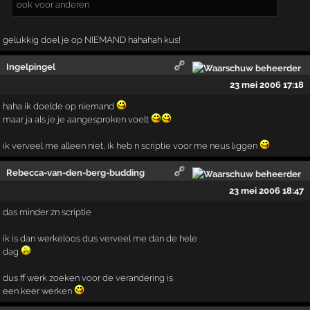
ook voor anderen
gelukkig doel je op NIEMAND hahahah kus!
Ingelpingel
23 mei 2006 17:18
haha ik doelde op niemand
maar ja als je je aangesproken voelt
ik verveel me alleen niet, ik heb n scriptie voor me neus liggen
Rebecca-van-den-berg-budding
23 mei 2006 18:47
das minder zn scriptie
ik is dan werkeloos dus verveel me dan de hele
dag
dus ff werk zoeken voor de verandering is
een keer werken