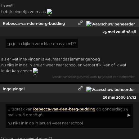
thanx!!!
heb ik eindelijk vermaak
Rebecca-van-den-berg-budding
25 mei 2006 18:46
ga je nu kijken voor klassenassisent??
als er wat in te vinden is wel maar das jammer genoeg
nu niks in in ga in januari weer naar school en verder ff kijken of ik wat
leuks kan vinden
laatste aanpassing
25 mei 2006 19:32
door een beheerder
Ingelpingel
25 mei 2006 19:32
Uitspraak
van
Rebecca-van-den-berg-budding
op donderdag 25
mei 2006 om 18:46:
▶
nu niks in in ga in januari weer naar school
Wat wil je op school doen??