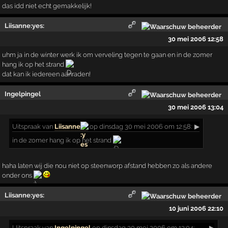
das idd niet echt gemakkelijk!
Liisanne:yes:
30 mei 2006 12:58
uhm ja in de winter werk ik om verveling tegen te gaan en in de zomer
hang ik op het strand
dat kan ik iedereen aanraden!
Ingelpingel
30 mei 2006 13:04
Uitspraak
van
Liisanne
op dinsdag 30 mei 2006 om 12:58:
▶
in de zomer hang ik op het strand
haha laten wij die nou niet op steenworp afstand hebben zo als andere
onder ons
Liisanne:yes:
10 juni 2006 22:10
Uitspraak
van
Ingelpingel
op dinsdag 30 mei 2006 om 13:04:
▶