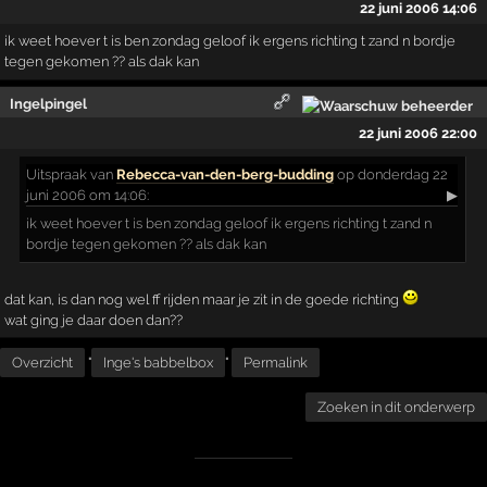
22 juni 2006 14:06
ik weet hoever t is ben zondag geloof ik ergens richting t zand n bordje
tegen gekomen ?? als dak kan
Ingelpingel
22 juni 2006 22:00
Uitspraak
van
Rebecca-van-den-berg-budding
op donderdag 22
juni 2006 om 14:06:
▶
ik weet hoever t is ben zondag geloof ik ergens richting t zand n
bordje tegen gekomen ?? als dak kan
dat kan, is dan nog wel ff rijden maar je zit in de goede richting
wat ging je daar doen dan??
Overzicht
"
Inge's babbelbox
"
Permalink
Zoeken in dit onderwerp