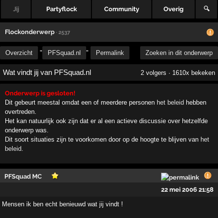
Jij
Partyflock
Community
Overig
🔍
Flockonderwerp
· 2537
Overzicht
"
PFSquad.nl
"
Permalink
Zoeken in dit onderwerp
Wat vindt jij van PFSquad.nl
2 volgers · 1610x bekeken
Onderwerp is gesloten!
Dit gebeurt meestal omdat een of meerdere personen
het beleid
hebben
overtreden.
Het kan natuurlijk ook zijn dat er al een actieve discussie over hetzelfde
onderwerp was.
Dit soort situaties zijn te voorkomen door op de hoogte te blijven van
het
beleid
.
PFSquad MC
22 mei 2006 21:58
Mensen ik ben echt benieuwd wat jij vindt !