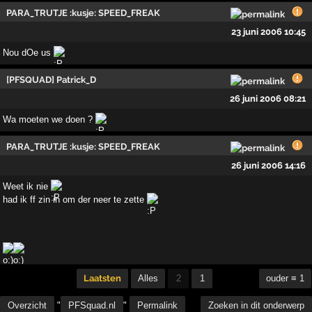
PARA_TRUTJE :kusje: SPEED_FREAK
23 juni 2006 10:45
Nou dOe us
[PFSQUAD] Patrick_D
26 juni 2006 08:21
Wa moeten we doen ?
PARA_TRUTJE :kusje: SPEED_FREAK
26 juni 2006 14:16
Weet ik nie
had ik ff zin in om der neer te zette
Laatsten
Alles
2
1
ouder ≡ 1
Overzicht
"
PFSquad.nl
"
Permalink
Zoeken in dit onderwerp