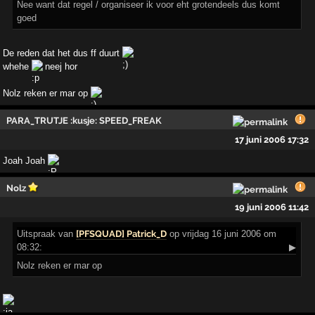
Nee want dat regel / organiseer ik voor eht grotendeels dus komt
goed
De reden dat het dus ff duurt
whehe
neej hor
Nolz reken er mar op
PARA_TRUTJE :kusje: SPEED_FREAK
17 juni 2006 17:32
Joah Joah
Nolz
19 juni 2006 11:42
Uitspraak
van
[PFSQUAD] Patrick_D
op vrijdag 16 juni 2006 om
08:32:
▶
Nolz reken er mar op