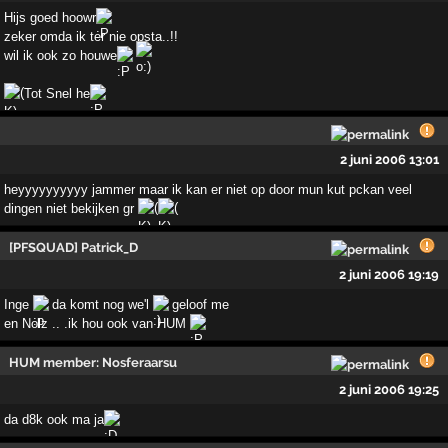
Hijs goed hoowr
zeker omda ik ter nie opsta..!!
wil ik ook zo houwe
Tot Snel he
2 juni 2006 13:01
heyyyyyyyyyy jammer maar ik kan er niet op door mun kut pckan veel
dingen niet bekijken gr
[PFSQUAD] Patrick_D
2 juni 2006 19:19
Inge
da komt nog we'l
geloof me
en Nolz .. .ik hou ook van HUM
HUM member: Nosferaarsu
2 juni 2006 19:25
da d8k ook ma ja