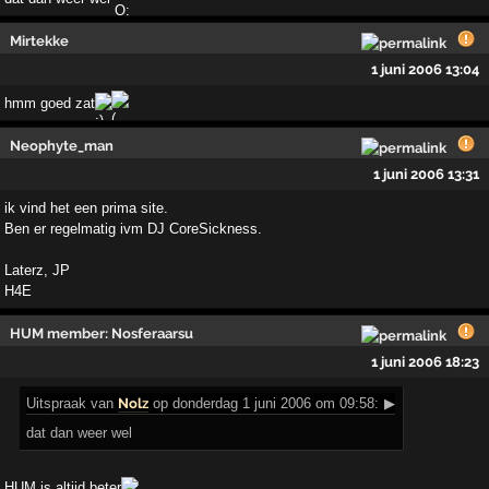
Mirtekke
1 juni 2006 13:04
hmm goed zat
Neophyte_man
1 juni 2006 13:31
ik vind het een prima site.
Ben er regelmatig ivm DJ CoreSickness.
Laterz, JP
H4E
HUM member: Nosferaarsu
1 juni 2006 18:23
Uitspraak
van
Nolz
op donderdag 1 juni 2006 om 09:58:
▶
dat dan weer wel
HUM is altijd beter