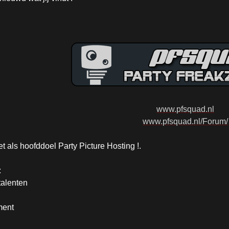
www.pfsquad.nl
www.pfsquad.nl/Forum/
t als hoofddoel Party Picture Hosting !.
:
talenten
ment