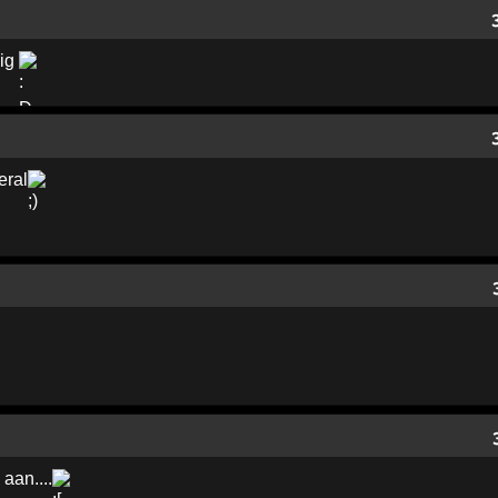
lig
eral
aan....