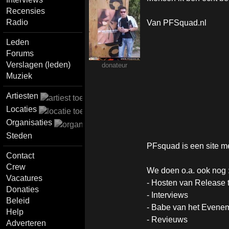
Recensies
Radio
Van PFSquad.nl
Leden
Forums
Verslagen (leden)
donateur
Muziek
Artiesten
Locaties
Organisaties
Steden
PFsquad is een site me
Contact
Crew
We doen o.a. ook nog 
Vacatures
- Hosten van Release 
Donaties
- Interviews
Beleid
- Babe van het Evene
Help
- Revieuws
Adverteren