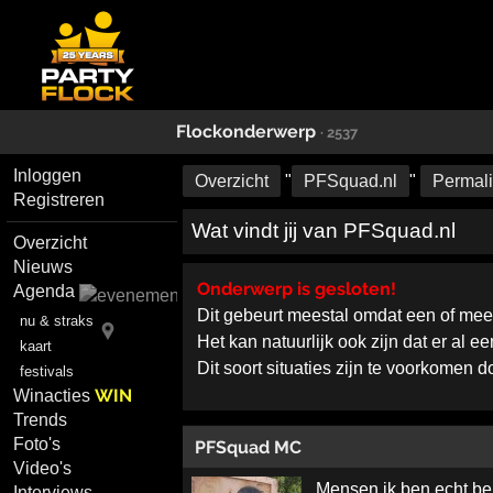
Flockonderwerp
· 2537
Inloggen
Overzicht
"
PFSquad.nl
"
Permal
Registreren
Wat vindt jij van PFSquad.nl
Overzicht
Nieuws
Onderwerp is gesloten!
Agenda
Dit gebeurt meestal omdat een of me
nu & straks
Het kan natuurlijk ook zijn dat er al 
kaart
Dit soort situaties zijn te voorkomen 
festivals
WIN
Winacties
Trends
Foto's
PFSquad MC
Video's
Mensen ik ben echt ben
Interviews