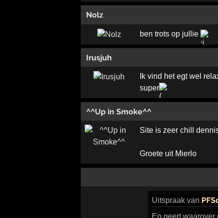
Nolz
ben trots op jullie
Irusjuh
Ik vind het egt wel rela
super
^^Up in Smoke^^
Site is zeer chill denni
Groete uit Mierlo
PFS
Uitspraak
van
En geert waarover pr