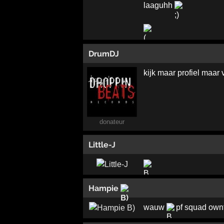
laaguhh
DrumDJ
kijk maar profiel maa
donateur
Little-J
Hampie
wauw
pf squad own