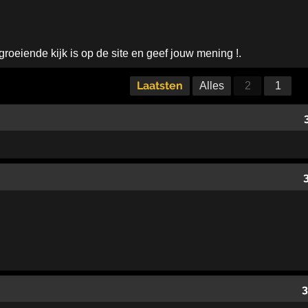
groeiende kijk is op de site en geef jouw mening !.
Laatsten
Alles
2
1
3