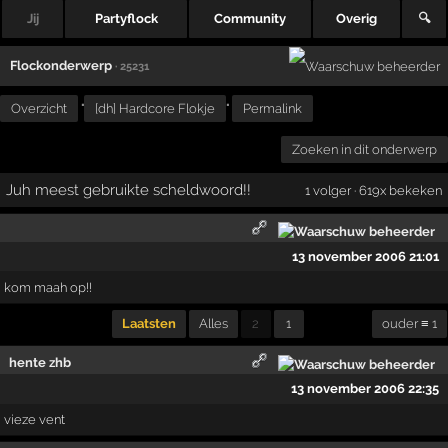
Jij
Partyflock
Community
Overig
🔍
Flockonderwerp
· 25231
Overzicht
"
[dh] Hardcore Flokje
"
Permalink
Zoeken in dit onderwerp
Juh meest gebruikte scheldwoord!!
1 volger · 619x bekeken
13 november 2006 21:01
kom maah op!!
Laatsten
Alles
2
1
ouder ≡ 1
hente zhb
13 november 2006 22:35
vieze vent