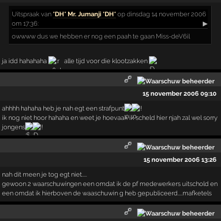
Uitspraak
van
*DH* Mr. Jumanji *DH*
op dinsdag 14 november 2006
om 17:36:
▶
owwww dus we hebben er nog een paah te gaan Miss-deV6il
ja idd hahahaha
alle tijd voor die klootzakken
15 november 2006 09:10
ahhhh hahaha heb je nah egt een strafpunt
!!
ik nog niet hoor hahaha en weet je hoevaak ik scheld hier njah zal wel sorry
jongens
!!
15 november 2006 13:26
nah dit meen je tog egt niet.....
gewoon 2 waarschuwingen een omdat ik de pf medewerkers uitschold en
een omdat ik hierboven de waaschuwin g heb gepubliceerd.....mafketels