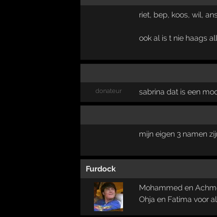
riet, bep, koos, wil, an
ook al is t nie haags a
donateur
sabrina dat is een m
mijn eigen 3 namen zij
Furdock
Mohammed en Achmed 
Ohja en Fatima voor als