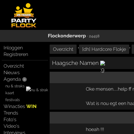
Flockonderwerp
· 24458
Inloggen
Overzicht
"
[dh] Hardcore Flokje
"
Registreren
Haagsche Namen
Overzicht
Nieuws
Agenda
nu & straks
Oke mensen.....help ff m
kaart
festivals
Wat is nou egt een h
Winacties
WIN
Trends
Foto's
Video's
hoeah !!!
Interviews