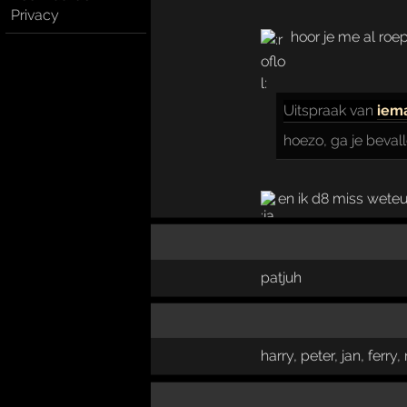
Privacy
hoor je me al roep
Uitspraak
van
iem
hoezo, ga je beval
en ik d8 miss weteu
patjuh
harry, peter, jan, ferr