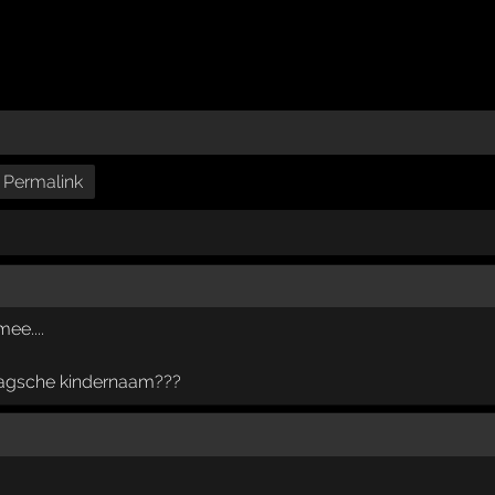
Permalink
ee....
aagsche kindernaam???