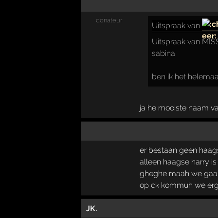
donateur
Uitspraak
van
Uitspraak van MI
sabina
ben ik het helema
ja he mooiste naam v
er bestaan geen haags
alleen haagse harry is 
gheghe maah we gaan
op ck kommuh we erg
JK.