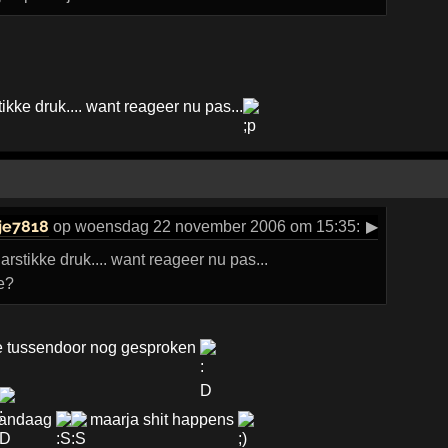
stikke druk.... want reageer nu pas...
je7818
op woensdag 22 november 2006 om 15:35:
▶
 harstikke druk.... want reageer nu pas...
e?
 je tussendoor nog gesproken
vandaag
maarja shit happens