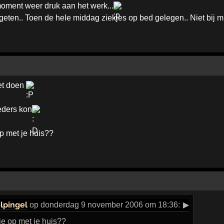
 moment weer druk aan het werk...
eten.. Toen de hele middag ziekjes op bed gelegen.. Niet bij mij
iet doen
oeders kon
op met je huis??
lpingel
op donderdag 9 november 2006 om 18:36:
▶
je op met je huis??