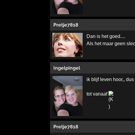
Pretje7818
Dan is het goed....
Als het maar geen slech
Ingelpingel
ik blijf leven hoor,, du
tot vanaaf
Pretje7818