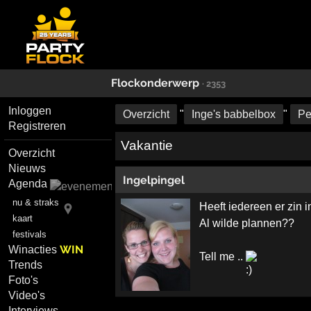
Flockonderwerp
· 2353
Inloggen
Overzicht
"
Inge's babbelbox
"
Pe
Registreren
Vakantie
Overzicht
Nieuws
Ingelpingel
Agenda
nu & straks
Heeft iedereen er zin i
kaart
Al wilde plannen??
festivals
WIN
Winacties
Tell me ..
Trends
Foto's
Video's
Interviews