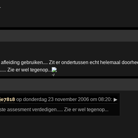
1
afleiding gebruiken.... Zit er ondertussen echt helemaal doorhee
.. Zie er wel tegenop...
je7818
op donderdag 23 november 2006 om 08:20:
▶
te assesment verdedigen..... Zie er wel tegenop...