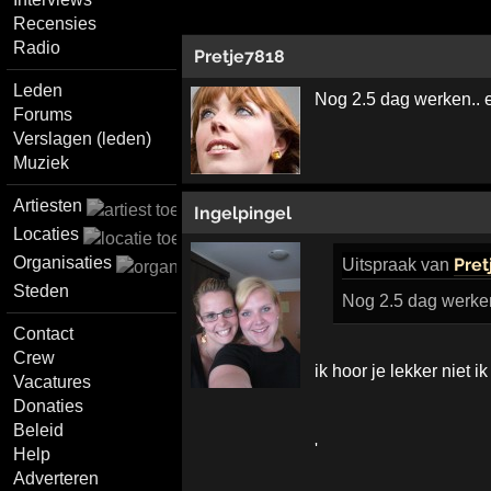
Recensies
Radio
Pretje7818
Leden
Nog 2.5 dag werken.. e
Forums
Verslagen (leden)
Muziek
Artiesten
Ingelpingel
Locaties
Organisaties
Pret
Uitspraak
van
Steden
Nog 2.5 dag werken.
Contact
Crew
ik hoor je lekker niet ik 
Vacatures
Donaties
Beleid
'
Help
Adverteren