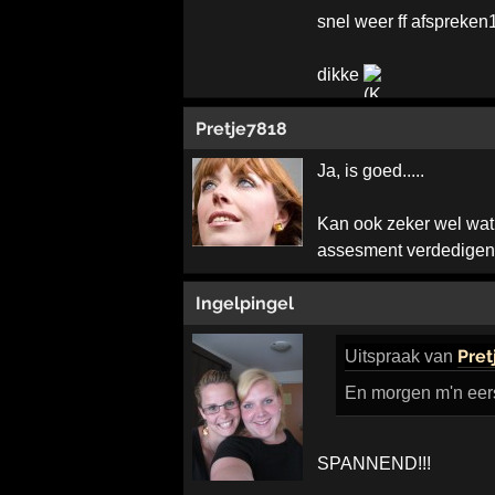
snel weer ff afspreken
dikke
Pretje7818
Ja, is goed.....
Kan ook zeker wel wat 
assesment verdedigen...
Ingelpingel
Pret
Uitspraak
van
En morgen m'n eers
SPANNEND!!!