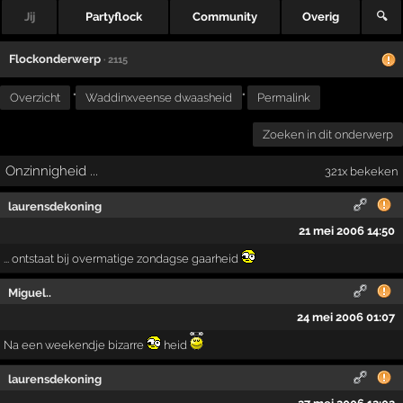
Jij
Partyflock
Community
Overig
🔍
Flockonderwerp
· 2115
Overzicht
"
Waddinxveense dwaasheid
"
Permalink
Zoeken in dit onderwerp
Onzinnigheid ...
321x bekeken
laurensdekoning
21 mei 2006 14:50
... ontstaat bij overmatige zondagse gaarheid
Miguel..
24 mei 2006 01:07
Na een weekendje bizarre
heid
laurensdekoning