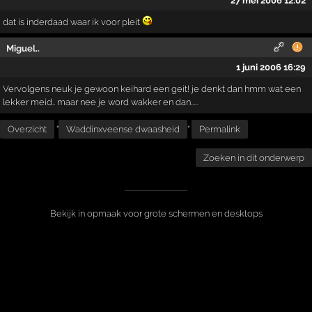
27 mei 2006 12:02
dat is inderdaad waar ik voor pleit
Miguel..
1 juni 2006 16:29
Vervolgens neuk je gewoon keihard een geit! je denkt dan hmm wat een
lekker meid.. maar nee je word wakker en dan.....
Overzicht
"
Waddinxveense dwaasheid
"
Permalink
Zoeken in dit onderwerp
Bekijk in opmaak voor grote schermen en desktops