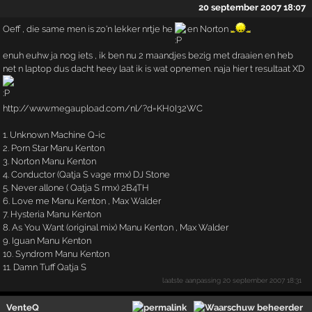
20 september 2007 18:07
Oeff , die same men is zo'n lekker nrtje he
en Norton
enuh euhw ja nog iets , ik ben nu 2 maandjes bezig met draaien en heb
net n laptop dus dacht heey laat ik is wat opnemen. naja hier t resultaat XD
http://www.megaupload.com/nl/?d=KH0I32WC
1. Unknown Machine Q-ic
2. Porn Star Manu Kenton
3. Norton Manu Kenton
4. Conductor (Qatja S vage rmx) DJ Stone
5. Never allone ( Qatja S rmx) 2B4TH
6. Love me Manu Kenton , Max Walder
7. Hysteria Manu Kenton
8. As You Want (original mix) Manu Kenton , Max Walder
9. Iguan Manu Kenton
10. Syndrom Manu Kenton
11. Damn Tuff Qatja S
laatste aanpassing
20 september 2007 18:31
VenteQ