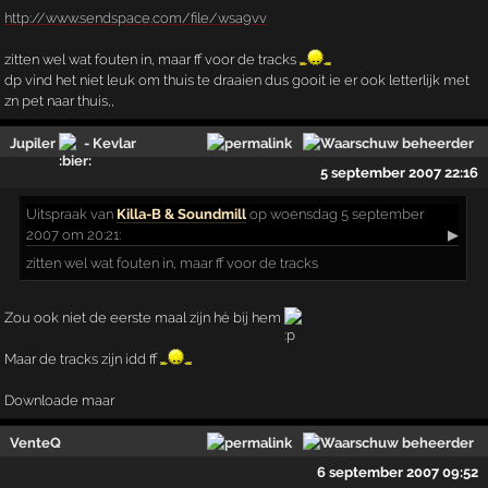
http://www.sendspace.com/file/wsa9vv
zitten wel wat fouten in, maar ff voor de tracks
dp vind het niet leuk om thuis te draaien dus gooit ie er ook letterlijk met
zn pet naar thuis,,
Jupiler
- Kevlar
5 september 2007 22:16
Uitspraak
van
Killa-B & Soundmill
op woensdag 5 september
2007 om 20:21:
▶
zitten wel wat fouten in, maar ff voor de tracks
Zou ook niet de eerste maal zijn hé bij hem
Maar de tracks zijn idd ff
Downloade maar
VenteQ
6 september 2007 09:52