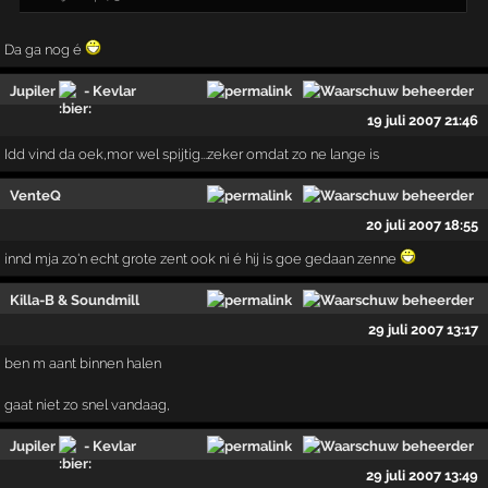
Da ga nog é
Jupiler
- Kevlar
19 juli 2007 21:46
Idd vind da oek,mor wel spijtig...zeker omdat zo ne lange is
VenteQ
20 juli 2007 18:55
innd mja zo'n echt grote zent ook ni é hij is goe gedaan zenne
Killa-B & Soundmill
29 juli 2007 13:17
ben m aant binnen halen
gaat niet zo snel vandaag,
Jupiler
- Kevlar
29 juli 2007 13:49