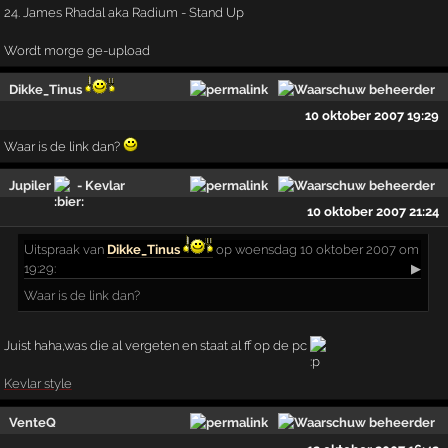
24. James Rhadal aka Radium - Stand Up
Wordt morge ge-upload
Dikke_Tinus
10 oktober 2007 19:29
Waar is de link dan?
Jupiler
- Kevlar
10 oktober 2007 21:24
Uitspraak
van
Dikke_Tinus
op woensdag 10 oktober 2007 om
19:29:
▶
Waar is de link dan?
Juist haha,was die al vergeten en staat al ff op de pc
Kevlar style
VenteQ