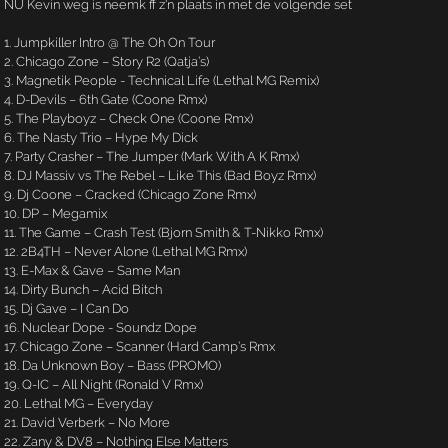
NU Kevin weg is neemk ff z'n plaats in met de volgende set
1. Jumpkiller Intro @ The Oh On Tour
2. Chicago Zone – Story R2 (Qatja’s)
3. Magnetik People - Technical Life (Lethal MG Remix)
4. D-Devils – 6th Gate (Coone Rmx)
5. The Playboyz – Check One (Coone Rmx)
6. The Nasty Trio – Hype My Dick
7. Party Crasher – The Jumper (Mark With A K Rmx)
8. DJ Massiv vs The Rebel – Like This (Bad Boyz Rmx)
9. Dj Coone – Cracked (Chicago Zone Rmx)
10. DP – Megamix
11. The Game – Crash Test (Bjorn Smith & T-Nikko Rmx)
12. 2B4TH – Never Alone (Lethal MG Rmx)
13. E-Max & Gave – Same Man
14. Dirty Bunch – Acid Bitch
15. Dj Gave – I Can Do
16. Nuclear Dope - Soundz Dope
17. Chicago Zone – Scanner (Hard Camp’s Rmx
18. Da Unknown Boy – Bass (PROMO)
19. Q-IC – All Night (Ronald V Rmx)
20. Lethal MG – Everyday
21. David Verberk – No More
22. Zany & DV8 – Nothing Else Matters