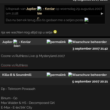
Uitspraak
van
Jupiler
- Kevlar
op woensdag 29 augustus 2007
om 21:18:
▶
Dus nu ben ek terug,dus tis gedaan me a setjes poste
nja we wachten nog altijd op u setje
Jupiler
- Kevlar
3 september 2007 21:42
Coone vs Ruthless Live @ Mysteryland 2007
Coone vs Ruthless
Killa-B & Soundmill
5 september 2007 20:21
Dp - Tekroom Powaaah
Binum - Go
Max Walder & HS - Decomposed Girl
E-Max - E-lec'trik' City