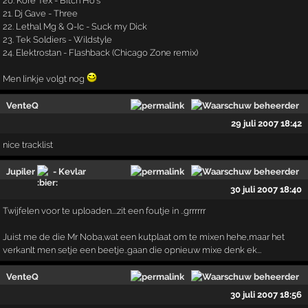
20. Kore Tex - Bitch Ho's
21. Dj Gave - Three
22. Lethal Mg & Q-Ic - Suck my Dick
23. Tek Soldiers - Wildstyle
24. Elektrostan - Flashback (Chicago Zone remix)
Men linkje volgt nog
VenteQ
29 juli 2007 18:42
nice tracklist
Jupiler
- Kevlar
30 juli 2007 18:40
Twijfelen voor te uploaden....zit een foutje in ..grrrrrr
Juist me de die Mr Noba,wat een kutplaat om te mixen hehe,maar het
verkanlt men setje een beetje..gaan die opnieuw mixe denk ek...
VenteQ
30 juli 2007 18:56