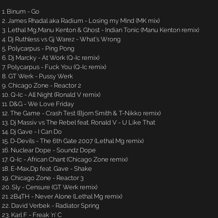
1. Binum - Go
2. James Rhadal aka Radium - Losing my Mind (MK mix)
3. Lethal Mg,Manu Kenton & Ghost - Indian Tonic (Manu Kenton remix)
4. Dj Ruthless vs Gj Warez - What's Wrong
5. Polycarpus - Ping Pong
6. Dj Marcky - At Work (Q-Ic remix)
7. Polycarpus - Fuck You (Q-Ic remix)
8. GT Werk - Pussy Werk
9. Chicago Zone - Reactor 2
10. Q-Ic - All Night (Ronald V remix)
11. D&G - We Love Friday
12. The Game - Crash Test (Bjorn Smith & T-Nikko remix)
13. Dj Massiv vs The Rebel feat. Ronald V - U Like That
14. Dj Gave - I Can Do
15. D-Devils - The 6th Gate 2007 (Lethal Mg remix)
16. Nuclear Dope - Soundz Dope
17. Q-Ic - African Chant (Chicago Zone remix)
18. E-Max,Dp feat. Gave - Shake
19. Chicago Zone - Reactor 3
20. Sly - Censure (GT Werk remix)
21. 2B4TH - Never Alone (Lethal Mg remix)
22. David Verbek - Radiator Spring
23. Karl F - Freak 'n' C