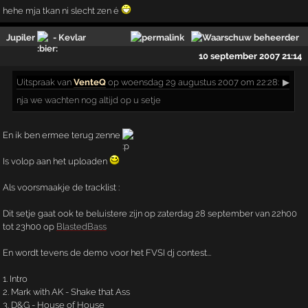
hehe mja tkan ni slecht zen é
Jupiler
- Kevlar
10 september 2007 21:14
Uitspraak
van
VenteQ
op woensdag 29 augustus 2007 om 22:28:
▶
nja we wachten nog altijd op u setje
En ik ben ermee terug zenne
Is volop aan het uploaden
Als voorsmaakje de tracklist :
Dit setje gaat ook te beluistere zijn op zaterdag 28 september van 22h00
tot 23h00 op
BlastedBass
En wordt tevens de demo voor het FVSI dj contest...
1. Intro
2. Mark with AK - Shake that Ass
3. D&G - House of House