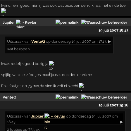
kvind hem goed mja hij was ook wat bezopen denk ik naar het einde toe
Jupiler
- Kevlar
19 juli 2007 18:43
Uitspraak
van
VenteQ
op donderdag 19 juli 2007 om 17:13:
▶
wat bezopen
kwas redelijk goed bezig ja
spijtig van die 2 foutjes,maar ja,das ook den drank hé
En 2 foutjes op 75 trax,da vind ik zelf ni slecht
VenteQ
19 juli 2007 19:16
Uitspraak
van
Jupiler
- Kevlar
op donderdag 19 juli 2007 om
18:43:
▶
2 foutjes op 75 trax