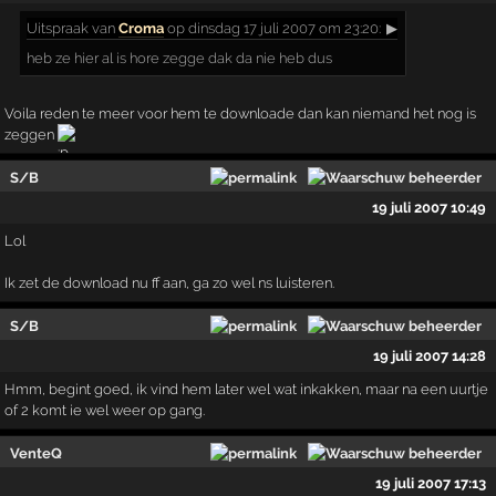
Uitspraak
van
Croma
op dinsdag 17 juli 2007 om 23:20:
▶
heb ze hier al is hore zegge dak da nie heb dus
Voila reden te meer voor hem te downloade dan kan niemand het nog is
zeggen
S/B
19 juli 2007 10:49
Lol
Ik zet de download nu ff aan, ga zo wel ns luisteren.
S/B
19 juli 2007 14:28
Hmm, begint goed, ik vind hem later wel wat inkakken, maar na een uurtje
of 2 komt ie wel weer op gang.
VenteQ
19 juli 2007 17:13