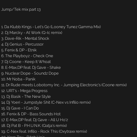
Jump/Tek mix part 13
1. Da Klubb Kings - Let's Go (Looney Tunez Gamma Mix)
2. Dj Marcky - At Work (Q-Ic remix)
3. Dave-Rik - Mental Shock
4. Dj Genius - Percussor
5. Fenix & DP - Etnik
6. The Playboyz - Check One
7. Dj Coone - Keep It Whoat
8. E-Max,DP feat. Dj Gave - Shake
9. Nuclear Dope - Soundz Dope
10. Mr Noba - Panik
11. Dr Rude meets Lobotomy Inc. - Jumping Electronic's (Coone remix)
12. URT's - Mega Progress
13. Dj Basik - The New Style
14. Dj Yoeri - Jumpstyle Shit (C-Nex vs Infilio remix)
15. Dj Gave - I Can Do
16. Fenix & DP - Bass Sounds Hot
17. E-Max,DP feat. Dj Gave - All U Ho'z
18. Dj Pat B - P.H.U.N.K. (Qatja's remix)
19. C-Nex feat. Infilio - Rock This (Oxytraxx remix)