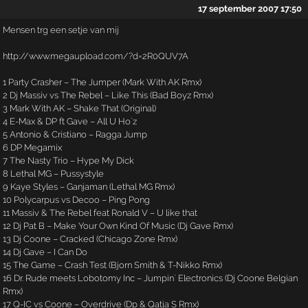
17 september 2007 17:50
Mensen trg een setje van mij
http://www.megaupload.com/?d=2R0QUV7A
1 Party Crasher – The Jumper (Mark With AK Rmx)
2 Dj Massiv vs The Rebel – Like This (Bad Boyz Rmx)
3 Mark With AK – Shake That (Original)
4 E-Max & DP ft Gave – All U Ho`z
5 Antonio & Cristiano – Ragga Jump
6 DP Megamix
7 The Nasty Trio – Hype My Dick
8 Lethal MG – Pussystyle
9 Kaye Styles – Ganjaman (Lethal MG Rmx)
10 Polycarpus vs Decoo – Ping Pong
11 Massiv & The Rebel feat Ronald V – U like that
12 Dj Pat B – Make Your Own Kind Of Music (Dj Gave Rmx)
13 Dj Coone – Cracked (Chicago Zone Rmx)
14 Dj Gave – I Can Do
15 The Game – Crash Test (Bjorn Smith & T-Nikko Rmx)
16 Dr. Rude meets Lobotomy Inc – Jumpin` Electronics (Dj Coone Belgian
Rmx)
17 Q-IC vs Coone – Overdrive (Dp & Qatja S Rmx)