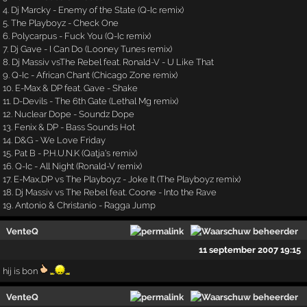
4. Dj Marcky - Enemy of the State (Q-Ic remix)
5. The Playboyz - Check One
6. Polycarpus - Fuck You (Q-Ic remix)
7. Dj Gave - I Can Do (Looney Tunes remix)
8. Dj Massiv vsThe Rebel feat. Ronald-V - U Like That
9. Q-Ic - African Chant (Chicago Zone remix)
10. E-Max & DP feat. Gave - Shake
11. D-Devils - The 6th Gate (Lethal Mg remix)
12. Nuclear Dope - Soundz Dope
13. Fenix & DP - Bass Sounds Hot
14. D&G - We Love Friday
15. Pat B - P.H.U.N.K (Qatja's remix)
16. Q-Ic - All Night (Ronald-V remix)
17. E-Max,DP vs The Playboyz - Joke It (The Playboyz remix)
18. Dj Massiv vs The Rebel feat. Coone - Into the Rave
19. Antonio & Christanio - Ragga Jump
VenteQ
11 september 2007 19:15
hij is bon
VenteQ