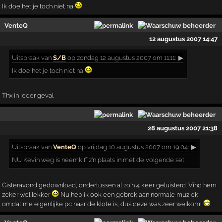
Ik doe het je toch niet na
VenteQ
12 augustus 2007 14:47
Uitspraak
van
S/B
op zondag 12 augustus 2007 om 11:11:
▶
Ik doe het je toch niet na
Thx in ieder geval
28 augustus 2007 21:38
Uitspraak
van
VenteQ
op vrijdag 10 augustus 2007 om 19:04:
▶
NU Kevin weg is neemk ff z'n plaats in met de volgende set
Gisteravond gedownload, ondertussen al zo'n 4 keer geluisterd. Vind hem
zeker wel lekker
Nu heb ik ook een gebrek aan normale muziek,
omdat me eigenlijke pc naar de klote is, dus deze was zeer welkom!