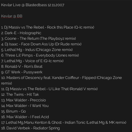
Kevlar Live @ Blastedbass 12.11.2007
Kevlar @ BB
1. Dj Massiv vs The Rebel - Rock this Place (Q-Ic remix)
2. Dark-E - Holographic
3. Coone - The Return (The Playboyz remix)
4. Dj Isaac - Face Down Ass Up (Dr Rude remix)
5. Lethal Mg - Indus (Chicago Zone remix)
6. Three Lil' Pimps - Everybody (Jones remix)
7. Lethal Mg - Voice of E (Q-Ic remix)
8. Ronald-V - Ron's Beat
9. GT Werk - Pussywerk
10. Masters of Descency feat. Xander Coiffeur - Flipped (Chicago Zone
remix)
11. Dj Massiv vs The Rebel - U Like That (Ronald V remix)
12. The Twins - Hit Tak
13. Max Walder - Preccisio
14. Max Walder - I Want You
15. Binum - Go
16. Max Walder - I Feel Acid
17. Lethal Mg,Manu Kenton & Ghost - Indian Tonic (Lethal Mg & MK remix)
18. David Verbek - Radiator Spring