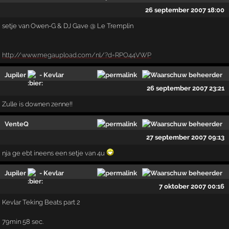
26 september 2007 18:00
setje van Owen-G & DJ Gave @ Le Tremplin
http://www.megaupload.com/nl/?d=RPO44VWP
Jupiler
- Kevlar
26 september 2007 23:21
Zulle is downen zenne!!
VenteQ
27 september 2007 09:13
nja ge ebt ineens een setje van 4u
Jupiler
- Kevlar
7 oktober 2007 00:16
Kevlar Teking Beats part 2
79min 58 sec.