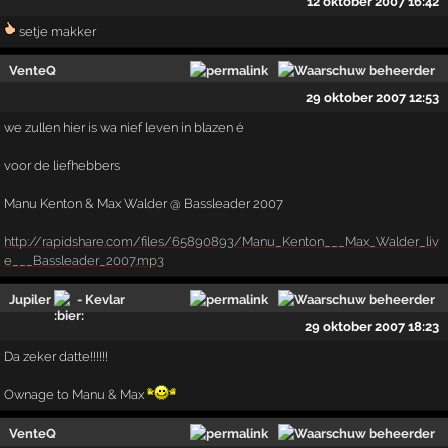
12 oktober 2007 16:42
setje makker
VenteQ
29 oktober 2007 12:53
we zullen hier is wa nief leven in blazen é
voor de liefhebbers
Manu Kenton & Max Walder @ Bassleader 2007
http://rapidshare.com/files/65890893/Manu_Kenton___Max_Walder_liv
e___Bassleader_2007.mp3
Jupiler
- Kevlar
29 oktober 2007 18:23
Da zeker datte!!!!!!
Ownage to Manu & Max
VenteQ