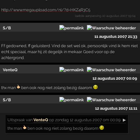
http://www.megaupload.com/nl/?d=HKZ4R3C5
laatste aanpassing
10 augustus 2007 19:04
S/B
11 augustus 2007 21:33
Ff gedowned, ff geluisterd. Vind de set wel ok, persoonlijk vind ik hem niet
echt speciaal, maar hij zit degelijk in mekaar. Goed voor op de
achtergrond.
VenteQ
12 augustus 2007 00:09
thx man
ben ook nog niet zolang bezig daarom
S/B
12 augustus 2007 11:11
Uitspraak
van
VenteQ
op zondag 12 augustus 2007 om 00:09:
▶
thx man
ben ook nog niet zolang bezig daarom