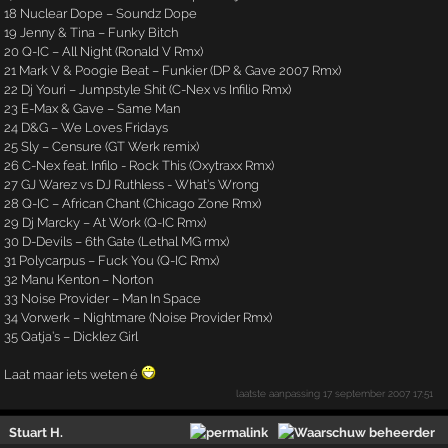
18 Nuclear Dope – Soundz Dope
19 Jenny & Tina – Funky Bitch
20 Q-IC – All Night (Ronald V Rmx)
21 Mark V & Poogie Beat – Funkier (DP & Gave 2007 Rmx)
22 Dj Youri – Jumpstyle Shit (C-Nex vs Infilio Rmx)
23 E-Max & Gave – Same Man
24 D&G – We Loves Fridays
25 Sly – Censure (GT Werk remix)
26 C-Nex feat. Infilo - Rock This (Oxytraxx Rmx)
27 GJ Warez vs DJ Ruthless - What’s Wrong
28 Q-IC – African Chant (Chicago Zone Rmx)
29 Dj Marcky – At Work (Q-IC Rmx)
30 D-Devils – 6th Gate (Lethal MG rmx)
31 Polycarpus – Fuck You (Q-IC Rmx)
32 Manu Kenton – Norton
33 Noise Provider – Man In Space
34 Vorwerk – Nightmare (Noise Provider Rmx)
35 Qatja’s – Dicklez Girl
Laat maar iets weten é
laatste aanpassing
17 september 2007 17:51
Stuart H.