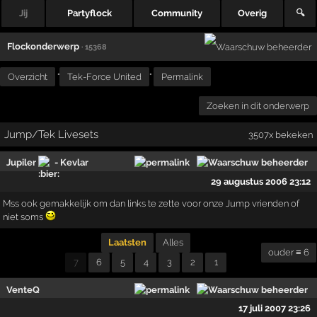
Jij
Partyflock
Community
Overig
🔍
Flockonderwerp
· 15368
Overzicht
"
Tek-Force United
"
Permalink
Zoeken in dit onderwerp
Jump/Tek Livesets
3507x bekeken
Jupiler
- Kevlar
29 augustus 2006 23:12
Mss ook gemakkelijk om dan links te zette voor onze Jump vrienden of
niet soms
Laatsten
Alles
ouder ≡ 6
7
6
5
4
3
2
1
VenteQ
17 juli 2007 23:26