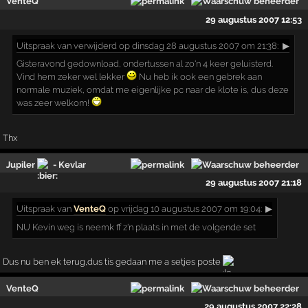
VenteQ
29 augustus 2007 12:53
Uitspraak
van verwijderd op dinsdag 28 augustus 2007 om 21:38:
▶
Gisteravond gedownload, ondertussen al zo'n 4 keer geluisterd.
Vind hem zeker wel lekker
Nu heb ik ook een gebrek aan
normale muziek, omdat me eigenlijke pc naar de klote is, dus deze
was zeer welkom!
Thx
Jupiler
- Kevlar
29 augustus 2007 21:18
Uitspraak
van
VenteQ
op vrijdag 10 augustus 2007 om 19:04:
▶
NU Kevin weg is neemk ff z'n plaats in met de volgende set
Dus nu ben ek terug,dus tis gedaan me a setjes poste
VenteQ
29 augustus 2007 22:28