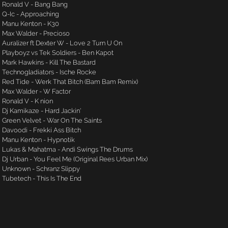
Ronald V - Bang Bang
Q-Ic - Approaching
Manu Kenton - K30
Max Walder - Precioso
Auralizer ft Dexter W - Love 2 Turn U On
Playboyz vs Tek Soldiers - Ben Kapot
Mark Hawkins - Kill The Bastard
Technogladiators - Ische Rocke
Red Tide - Werk That Bitch (Bam Bam Remix)
Max Walder - W Factor
Ronald V - K nion
Dj Kamikaze - Hard Jackin'
Green Velvet - War On The Saints
Davoodi - Frekki Ass Bitch
Manu Kenton - Hypnotik
Lukas & Mahatma - Andi Swings The Drums
Dj Urban - You Feel Me (Original Rees Urban Mix)
Unknown - Schranz Slippy
Tubetech - This Is The End