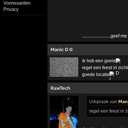
Voorwaarden
Privacy
.........................geef
Manic D ©
ik heb een goeie
regel een feest in zich
goede locatie
RawTech
Man
Uitspraak
van
regel een feest in 