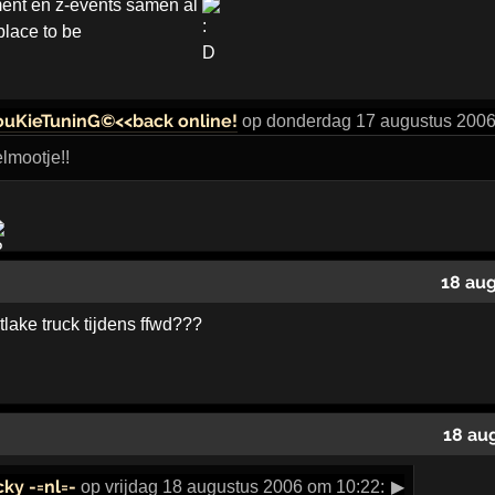
ment en z-events samen al
place to be
ouKieTuninG©<<back online!
op donderdag 17 augustus 2006
elmootje!!
18 au
lake truck tijdens ffwd???
18 au
ky -=nl=-
op vrijdag 18 augustus 2006 om 10:22:
▶