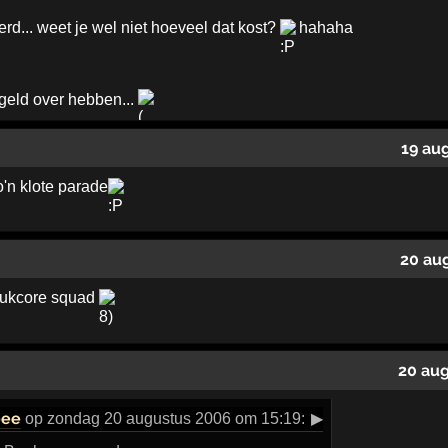
d... weet je wel niet hoeveel dat kost?
hahaha
geld over hebben...
19 au
o'n klote parade
20 au
eukcore squad
20 aug
eee
op zondag 20 augustus 2006 om 15:19:
▶