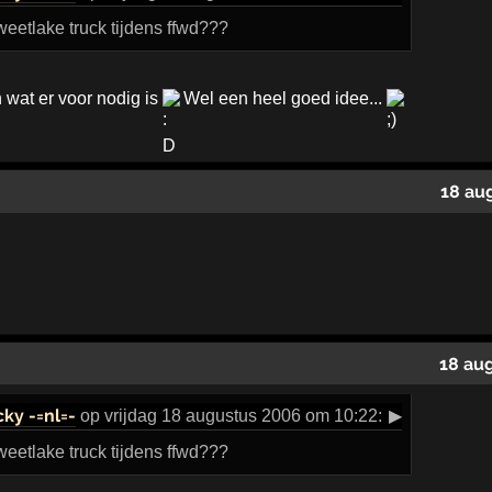
eetlake truck tijdens ffwd???
n wat er voor nodig is
Wel een heel goed idee...
18 au
18 au
ky -=nl=-
op vrijdag 18 augustus 2006 om 10:22:
▶
eetlake truck tijdens ffwd???