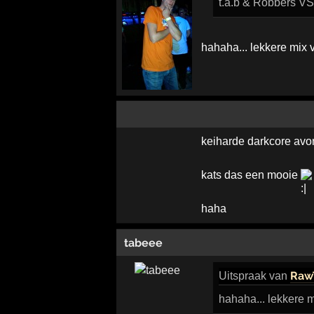
t.a.b & Robbers V
hahaha... lekkere mix 
keiharde darkcore avo
kats das een mooie
haha
tabeee
Raw
Uitspraak
van
hahaha... lekkere m