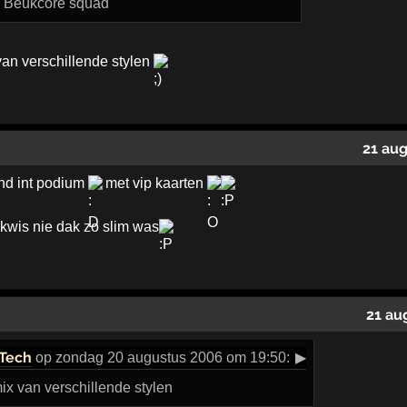
S Beukcore squad
van verschillende stylen
21 au
nd int podium
met vip kaarten
kwis nie dak zo slim was
21 au
Tech
op zondag 20 augustus 2006 om 19:50:
▶
ix van verschillende stylen