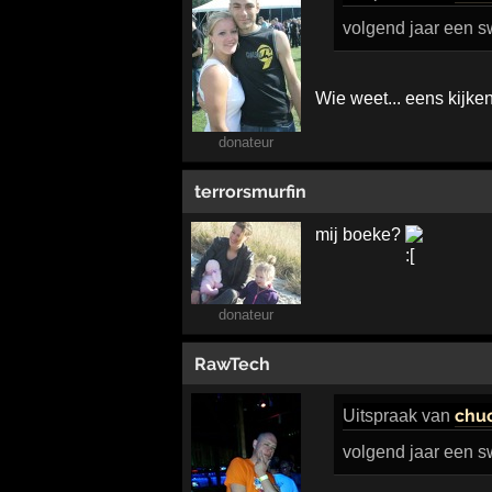
volgend jaar een sw
Wie weet... eens kijke
donateur
terrorsmurfin
mij boeke?
donateur
RawTech
chuc
Uitspraak
van
volgend jaar een sw