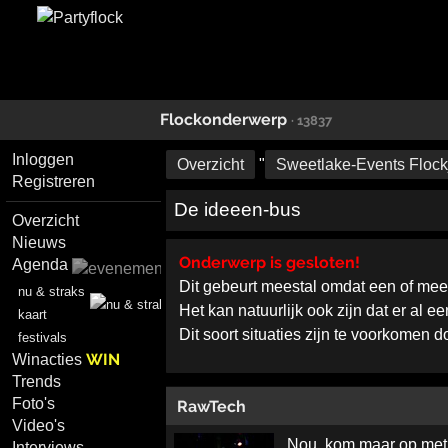
Flockonderwerp
· 13837
Inloggen
Overzicht
"
Sweetlake-Events Flock
Registreren
De ideeen-bus
Overzicht
Nieuws
Onderwerp is gesloten!
Agenda
Dit gebeurt meestal omdat een of me
nu & straks
Het kan natuurlijk ook zijn dat er al 
kaart
Dit soort situaties zijn te voorkomen 
festivals
WIN
Winacties
Trends
Foto's
RawTech
Video's
Nou, kom maar op met d
Interviews