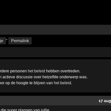
je
"
Permalink
erdere personen
het beleid
hebben overtreden.
een actieve discussie over hetzelfde onderwerp was.
door op de hoogte te blijven van
het beleid
.
17 aug
ie super plannen van jullie...