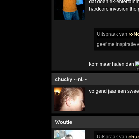
dat doen ek-entertain
hardcore invasion the 
>>N
Uitspraak
van
geef me inspiratie 
kom maar halen dan
chucky -=nl=-
volgend jaar een sweet
Woutie
chuc
Uitspraak
van