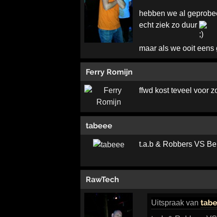
hebben we al geprobeer
echt ziek zo duur
maar als we ooit eens 
Ferry Romijn
ffwd kost teveel voor z
tabeee
t.a.b & Robbers VS B
RawTech
tab
Uitspraak
van