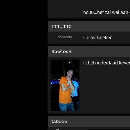
nouu...het zal wel aan
TTT...TTC
donateur
Celoy Boeken
RawTech
ik heb inderdaad lieve
tabeee