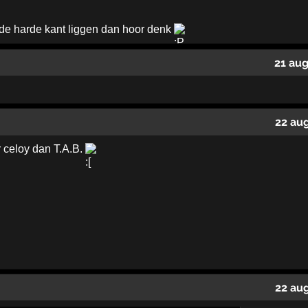
 de harde kant liggen dan hoor denk
21 au
22 au
r celoy dan T.A.B.
22 au