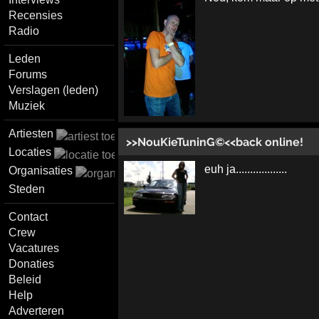
Recensies
Radio
Leden
Forums
Verslagen (leden)
Muziek
Artiesten
>>NouKieTuninG©<<back online!
Locaties
euh ja..................
Organisaties
Steden
Contact
Crew
Vacatures
Donaties
Beleid
Help
Adverteren