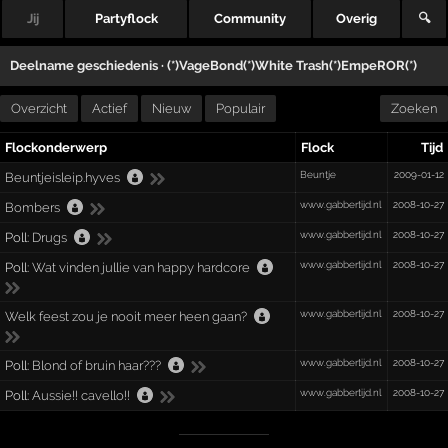
Jij
Partyflock
Community
Overig
🔍
Deelname geschiedenis ·
(*)VageBond(*)White Trash(*)EmpeROR(*)
Overzicht
Actief
Nieuw
Populair
Zoeken
Flockonderwerp
Flock
Tijd
Beuntje
2009-01-12
Beuntjeisleip.hyves
www.gabbertijd.nl
2008-10-27
Bombers
www.gabbertijd.nl
2008-10-27
Poll:
Drugs
www.gabbertijd.nl
2008-10-27
Poll:
Wat vinden jullie van happy hardcore
www.gabbertijd.nl
2008-10-27
Welk feest zou je nooit meer heen gaan?
www.gabbertijd.nl
2008-10-27
Poll:
Blond of bruin haar???
www.gabbertijd.nl
2008-10-27
Poll:
Aussie!! cavello!!