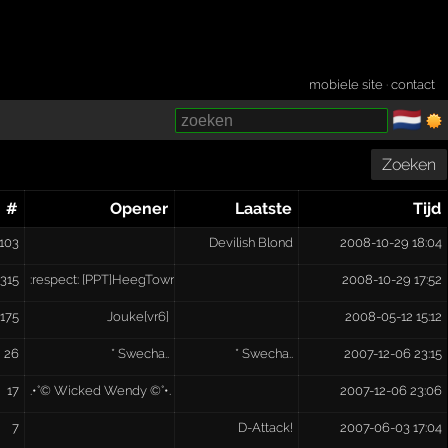
mobiele site
·
contact
🇳🇱
­
Zoeken
#
Opener
Laatste
Tijd
103
Devilish Blond
2008-10-29 18:04
315
:respect: [PPT]HeegTownMadness [PPT]:@
2008-10-29 17:52
175
Jouke[vr6]
2008-05-12 15:12
26
* Swecha..
* Swecha..
2007-12-06 23:15
w???????
17
.•°© Wicked Wendy ©°•.
2007-12-06 23:06
7
D-Attack!
2007-06-03 17:04