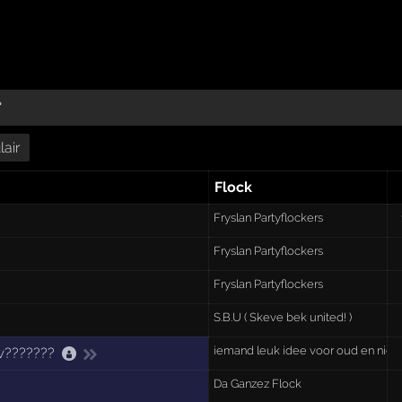
*
air
Flock
Fryslan Partyflockers
Fryslan Partyflockers
Fryslan Partyflockers
S.B.U ( Skeve bek united! )
iemand leuk idee voor oud en nieu
w???????
Da Ganzez Flock