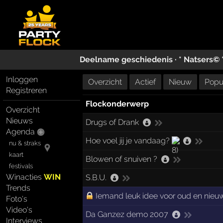
Deelname geschiedenis ·
* Natsers© 
Inloggen
Overzicht
Actief
Nieuw
Popul
Registreren
Flockonderwerp
Overzicht
Nieuws
Drugs of Drank
Agenda
Hoe voel jij je vandaag?
nu & straks
kaart
Blowen of snuiven ?
festivals
Winacties
WIN
S.B.U.
Trends
Iemand leuk idee voor oud en nieu
Foto's
Video's
Da Ganzez demo 2007
Interviews