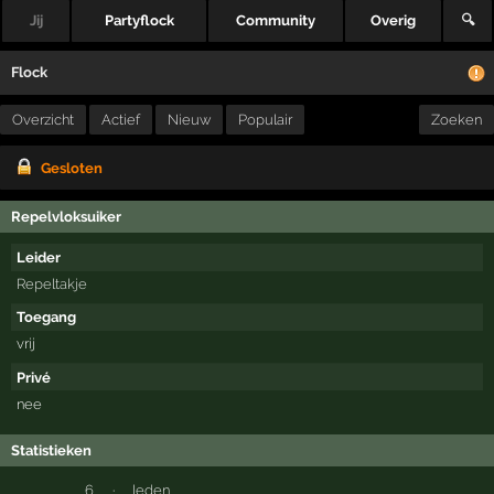
Jij
Partyflock
Community
Overig
🔍
Flock
Overzicht
Actief
Nieuw
Populair
Zoeken
Gesloten
Repelvloksuiker
Leider
Repeltakje
Toegang
vrij
Privé
nee
Statistieken
6
·
leden