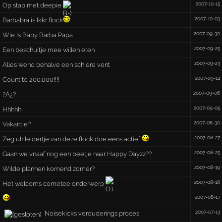
2007-10-15
Op stap met deepie
2007-10-03
Barbabra is lkkr flock
2007-09-30
Wie is Baby Barba Papa
2007-09-25
Een beschuitje mee willen eten
2007-09-23
Alles wend behalve een schiere vent
2007-09-14
Count to 200.000!!!!
2007-09-06
?Â¿?
2007-09-05
Hhhhh
2007-08-30
Vakantie?
2007-08-27
Zeg uh leidertje van deze flock doe eens actief
2007-08-25
Gaan we vnaaf nog een beetje naar Happy Dayzz??
2007-08-19
Wilde plannen komend zomer?
2007-08-18
Het welcoms cometee onderwerp
2007-08-17
2007-07-13
Noisekicks verouderings proces