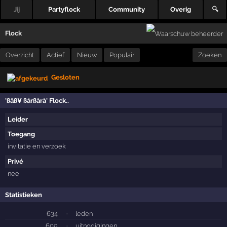
Jij
Partyflock
Community
Overig
🔍
Flock
Overzicht
Actief
Nieuw
Populair
Zoeken
Gesloten
'ßåß¥ ßårßårå' Flock..
Leider
Toegang
invitatie en verzoek
Privé
nee
Statistieken
634
·
leden
609
·
uitnodigingen