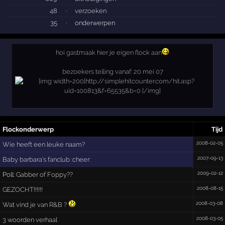
48
·
verzoeken
35
·
onderwerpen
hoi gastmaak hier je eigen flock aan
bezoekers telling vanaf: 20 mei 07
Flockonderwerp
Tijd
2008-02-05
Wie heeft een leuke naam?
2007-09-13
Baby barbara's fanclub :cheer:
2009-02-12
Poll:
Gabber of Foppy??
2008-08-15
GEZOCHT!!!!!!
2008-03-08
Wat vind je van R&B ?
2008-03-05
3 woorden verhaal