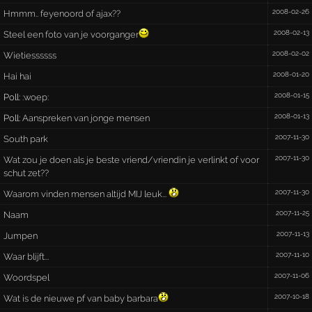
2008-02-26
Hmmm.. feyenoord of ajax??
2008-02-13
Steel een foto van je voorganger
2008-02-02
Wietiessssss
2008-01-20
Hai hai
2008-01-15
Poll:
:woep:
2008-01-13
Poll:
Aanspreken van jonge mensen
2007-11-30
South park
2007-11-30
Wat zou je doen als je beste vriend/vriendin je verlinkt of voor
schut zet??
2007-11-30
Waarom vinden mensen altijd MIJ leuk...
2007-11-25
Naam
2007-11-13
Jumpen
2007-11-10
Waar blijft...
2007-11-06
Woordspel
2007-10-18
Wat is de nieuwe pf van baby barbara