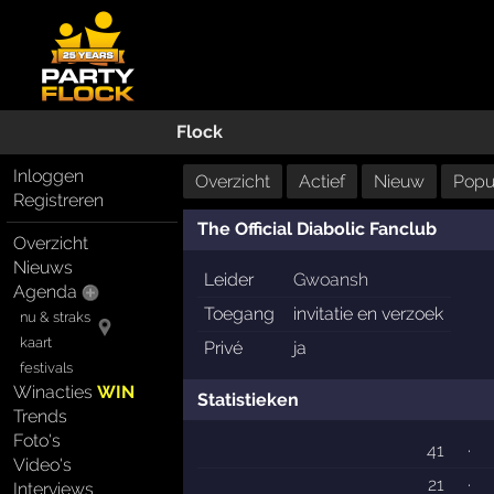
Flock
Inloggen
Overzicht
Actief
Nieuw
Popul
Registreren
The Official Diabolic Fanclub
Overzicht
Nieuws
Leider
Gwoansh
Agenda
Toegang
invitatie en verzoek
nu & straks
kaart
Privé
ja
festivals
Winacties
WIN
Statistieken
Trends
Foto's
41
·
Video's
21
·
Interviews