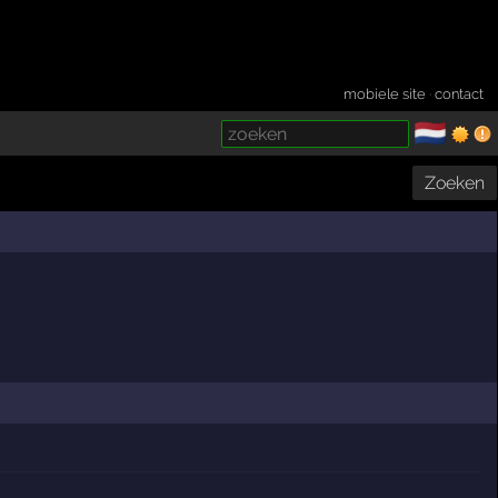
mobiele site
·
contact
🇳🇱
­
Zoeken