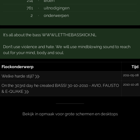
214
·
leden
761
·
uitnodigingen
2
·
onderwerpen
It’s all about the bass WWW.LETTHEBASSKICK.NL
Don’t use violence and hate. We will use mindblowing sound to reach
out for your mind, body and soul.
Flockonderwerp
Tijd
2011-05-08
Welke harde stijl?
2010-10-26
On the 303rd day he created BASS! 30-10-2010 - AVIO, FAUSTO
& E-QUAKE
Bekijk in opmaak voor grote schermen en desktops