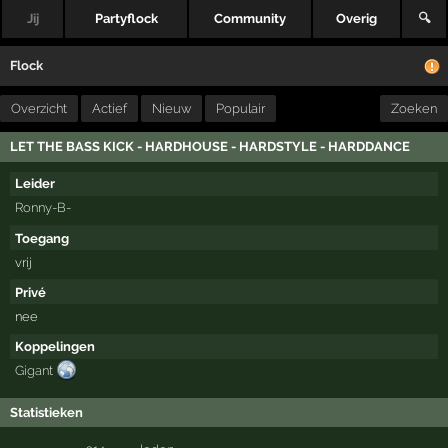
Jij
Partyflock
Community
Overig
🔍
Flock
Overzicht
Actief
Nieuw
Populair
Zoeken
LET THE BASS KICK - HARDHOUSE - HARDSTYLE - HARDDANCE
Leider
Ronny-B-
Toegang
vrij
Privé
nee
Koppelingen
Gigant
Statistieken