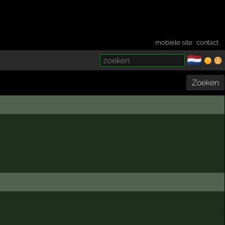
mobiele site
·
contact
🇳🇱
­
Zoeken