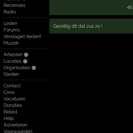
Recensies
45
Radio
Leden
Gezellig dit dat zus zo !
Forums
Verslagen (leden)
Muziek
Artiesten
Locaties
Organisaties
Steden
Contact
Crew
Vacatures
Donaties
Beleid
Help
Adverteren
Voorwaarden