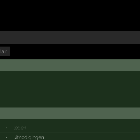
air
·
leden
·
uitnodigingen