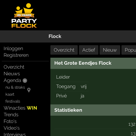
Flock
Inloggen
Overzicht
Actief
Nieuw
Popul
Registreren
Het Grote Eendjes Flock
Overzicht
Nieuws
Leider
Agenda
Toegang
vrij
nu & straks
kaart
Privé
ja
festivals
Winacties
WIN
Statistieken
Trends
Foto's
132
Video's
13
Interviews