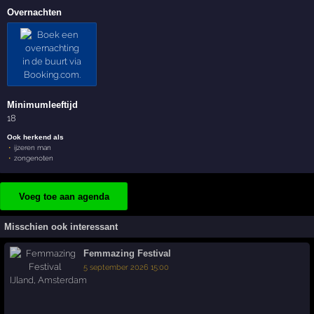
Overnachten
Minimumleeftijd
18
Ook herkend als
ijzeren man
zongenoten
Voeg toe aan agenda
Misschien ook interessant
Femmazing Festival
5 september 2026 15:00
IJland
,
Amsterdam