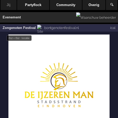
Jij
Partyflock
Community
Overig
🔍
Evenement
Zongenoten Festival
bontgenotenfestival.nl
ical
612 × 612 · locatie