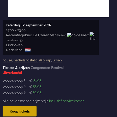
zaterdag 12 september 2026
14:00
–
23:00
Recreatiegebied De IJzeren Man
(buiten)
Javalaan 149
Eindhoven
🇳🇱
Nederland
house
,
nederlandstalig
,
r&b
,
rap
,
urban
Tickets & prijzen
Zongenoten Festival
Uitverkocht!
1
€
51
,95
Voorverkoop
:
2
€
55
,95
Voorverkoop
:
3
€
59
,95
Voorverkoop
:
Alle bovenstaande prijzen zijn
inclusief servicekosten
.
Koop tickets