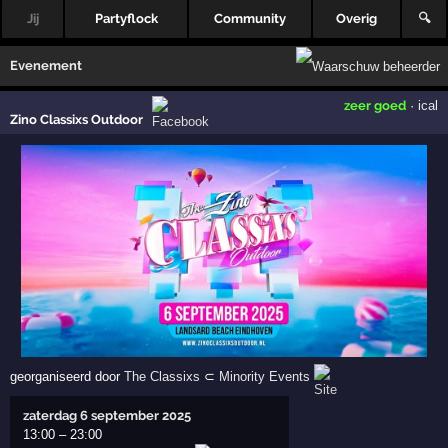
Jij
Partyflock
Community
Overig
🔍
Evenement
zeer goed
·
ical
Zino Classixs Outdoor
georganiseerd door
The Classixs
⊂
Minority Events
zaterdag 6 september 2025
13:00
–
23:00