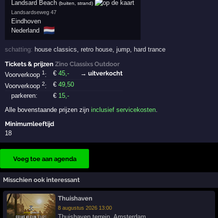
Landsard Beach
(buiten, strand)
Landsardseweg 47
Eindhoven
🇳🇱
Nederland
schatting:
house classics
,
retro house
,
jump
,
hard trance
Tickets & prijzen
Zino Classixs Outdoor
1
€
45
,-
→ uitverkocht
Voorverkoop
:
2
€
49
,50
Voorverkoop
:
parkeren:
€
15
,-
Alle bovenstaande prijzen zijn
inclusief servicekosten
.
Minimumleeftijd
18
Voeg toe aan agenda
Misschien ook interessant
Thuishaven
8 augustus 2026 13:00
Thuishaven terrein
,
Amsterdam