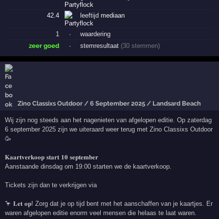
42.4
leeftijd
mediaan
1
·
waardering
zeer goed
·
stemresultaat
(30 stemmen)
Zino Classixs Outdoor / 6 September 2025 / Landsard Beach
Wij zijn nog steeds aan het nagenieten van afgelopen editie. Op zaterdag
6 september 2025 zijn we uiteraard weer terug met Zino Classixs Outdoor
🥳
𝐊𝐚𝐚𝐫𝐭𝐯𝐞𝐫𝐤𝐨𝐨𝐩 𝐬𝐭𝐚𝐫𝐭 𝟏𝟎 𝐬𝐞𝐩𝐭𝐞𝐦𝐛𝐞𝐫
Aanstaande dinsdag om 19:00 starten we de kaartverkoop.
Tickets zijn dan te verkrijgen via
🦩 𝐋𝐞𝐭 𝐨𝐩! Zorg dat je op tijd bent met het aanschaffen van je kaartjes. Er
waren afgelopen editie enorm veel mensen die helaas te laat waren.