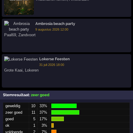
Ambrosia beach party
9 augustus 2026 12:00
Paal69
,
Zandvoort
Lokerse Feesten
31 juli 2026 18:00
Grote Kaai
,
Lokeren
Stemresultaat:
zeer goed
geweldig
10
33%
zeer goed
11
37%
goed
5
17%
ok
1
3%
voldoende
2
7%