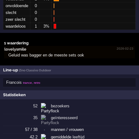
onvoldoende
0
slecht
0
zeer slecht
0
waardeloos
1
3%
1 waardering
lovelysmile
2026-02-23
Geluid was bagger en de meeste sets ook
Line-up
Zino Classixs Outdoor
Francois
trance, retro
Statistieken
52
bezoekers
35
geïnteresseerd
57 / 38
·
mannen / vrouwen
42.2
gemiddelde
leeftijd