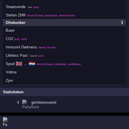
Staatseinde
· live
pop
Stefan ZMK
drum & bass, hardcore, hard techno
Oliebunker
3
Buerr
CO2
pop, rock
Innocent Darkness
metal, house
Lifeless Past
· band
rock
🇬🇧
🇳🇱
Spud
→
drum & bass, dubstep, caribbean
Vidma
Zjon
Statistieken
4
geïnteresseerd