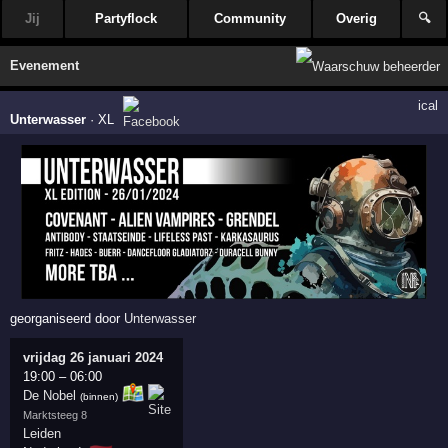
Jij
Partyflock
Community
Overig
🔍
Evenement
ical
Unterwasser
·
XL
georganiseerd door
Unterwasser
vrijdag 26 januari 2024
19:00
–
06:00
De Nobel
(binnen)
Marktsteeg 8
Leiden