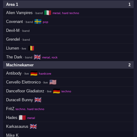
Area 1
1
🇮🇹
Alien Vampires
· band
metal, hard techno
🇸🇪
Covenant
· band
pop
Devil-M
· band
Grendel
· band
🇧🇪
Llumen
· live
🇬🇧
The Dark
· band
metal, rock
Machinekamer
2
🇩🇪
Antibody
· live
hardcore
🇺🇸
Cervello Elettronico
· live
🇩🇪
Dancefloor Gladiatorz
· live
techno
🇬🇧
Duracell Bunny
FritZ
techno, hard techno
🇲🇹
Hades
metal
🇬🇧
Karkasaurus
Mike K