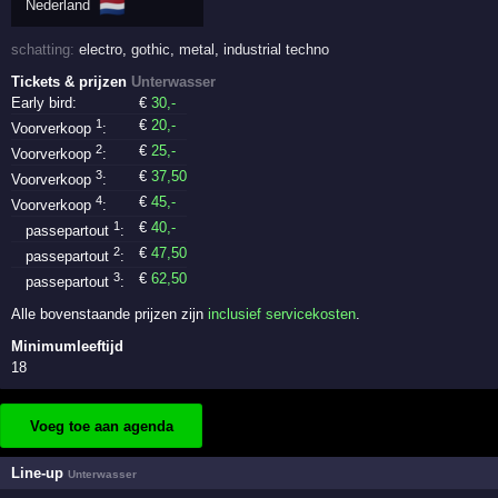
🇳🇱
Nederland
schatting:
electro
,
gothic
,
metal
,
industrial techno
Tickets & prijzen
Unterwasser
Early bird:
€
30
,-
1
€
20
,-
Voorverkoop
:
2
€
25
,-
Voorverkoop
:
3
€
37
,50
Voorverkoop
:
4
€
45
,-
Voorverkoop
:
1
€
40
,-
passepartout
:
2
€
47
,50
passepartout
:
3
€
62
,50
passepartout
:
Alle bovenstaande prijzen zijn
inclusief servicekosten
.
Minimumleeftijd
18
Voeg toe aan agenda
Line-up
Unterwasser