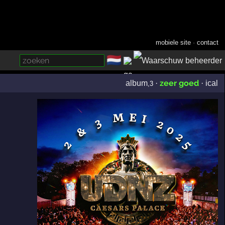
mobiele site
·
contact
🇳🇱
­
zeer goed
album
·
·
ical
,3