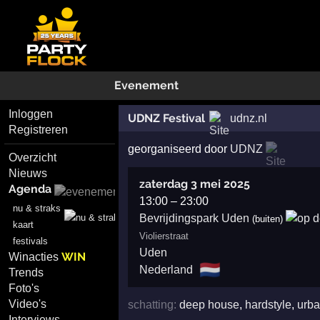
Evenement
Inloggen
UDNZ Festival
udnz.nl
Registreren
georganiseerd door
UDNZ
Overzicht
Nieuws
zaterdag 3 mei 2025
Agenda
13:00
–
23:00
nu & straks
Bevrijdingspark Uden
(buiten)
kaart
Violierstraat
festivals
Uden
WIN
Winacties
🇳🇱
Nederland
Trends
Foto's
Video's
schatting:
deep house
,
hardstyle
,
urb
Interviews