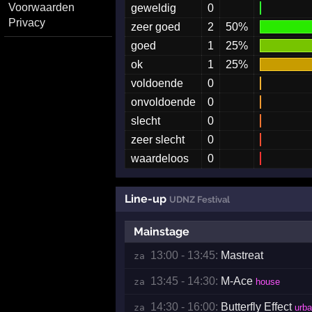
Voorwaarden
geweldig
0
Privacy
zeer goed
2
50%
goed
1
25%
ok
1
25%
voldoende
0
onvoldoende
0
slecht
0
zeer slecht
0
waardeloos
0
Line-up
UDNZ Festival
Mainstage
13:00 - 13:45:
Mastreat
za 
13:45 - 14:30:
M-Ace
za 
house
14:30 - 16:00:
Butterfly Effect
za 
urb