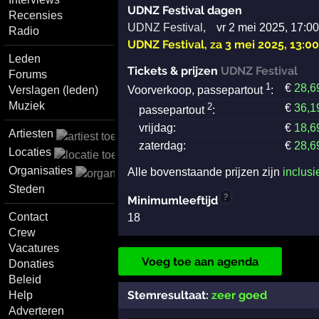
UDNZ Festival dagen
Recensies
UDNZ Festival
,
vr 2 mei 2025, 17:00
Radio
UDNZ Festival
,
za 3 mei 2025, 13:00
Leden
Tickets & prijzen
UDNZ Festival
Forums
1
€
28
,6
Verslagen (leden)
Voorverkoop, passepartout
:
Muziek
2
€
36
,1
passepartout
:
vrijdag:
€
18
,6
Artiesten
zaterdag:
€
28
,6
Locaties
Organisaties
Alle bovenstaande prijzen zijn
inclusi
Steden
?
Minimumleeftijd
Contact
18
Crew
Vacatures
Voeg toe aan agenda
Donaties
Beleid
Stemresultaat:
zeer goed
Help
Adverteren