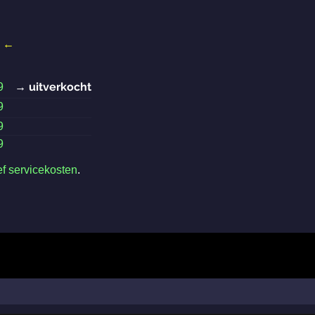
←
→ uitverkocht
9
9
9
9
ef servicekosten
.