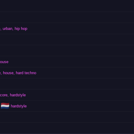
, urban, hip hop
house
e, house, hard techno
core, hardstyle
🇳🇱
hardstyle