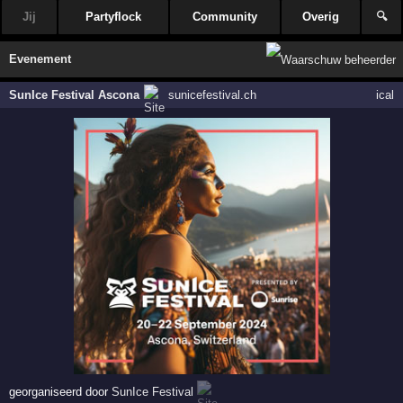
Jij
Partyflock
Community
Overig
🔍
Evenement
SunIce Festival Ascona
sunicefestival.ch
ical
georganiseerd door
SunIce Festival