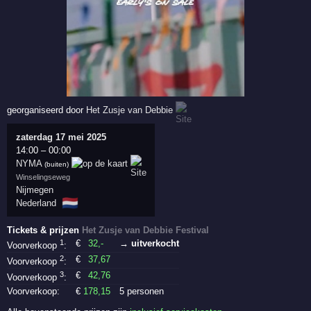
georganiseerd door
Het Zusje van Debbie
zaterdag 17 mei 2025
14:00
–
00:00
NYMA
(buiten)
Winselingseweg
Nijmegen
🇳🇱
Nederland
Tickets & prijzen
Het Zusje van Debbie Festival
1
€
32
,-
→ uitverkocht
Voorverkoop
:
2
€
37
,67
Voorverkoop
:
3
€
42
,76
Voorverkoop
:
Voorverkoop:
€
178
,15
5 personen