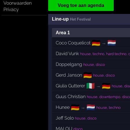
Voorwaarden
Voeg toe aan agenda
Privacy
Line-up
Het Festival
Area 1
🇩🇪
🇳🇱
Coco Coquelicot
→
David Vunk
house, techno, hard techno, 
Doppelgang
house, disco
🇩🇪
Gerd Janson
house, disco
🇮🇹
🇩🇪
Giulia Gutterer
→
house, dis
Guus Christian
house, downtempo, disco,
🇩🇪
🇳🇱
Hunee
→
house, techno
Jeff Solo
house, disco
MALOU
disco