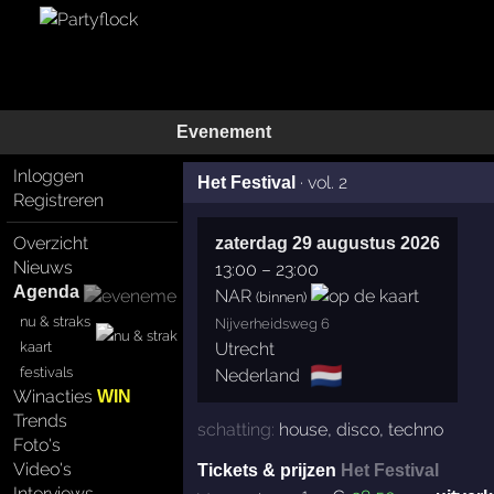
Evenement
Inloggen
·
vol. 2
Het Festival
Registreren
Overzicht
zaterdag 29 augustus 2026
Nieuws
13:00
–
23:00
Agenda
NAR
(binnen)
nu & straks
Nijverheidsweg 6
kaart
Utrecht
🇳🇱
festivals
Nederland
Winacties
WIN
Trends
schatting:
house
,
disco
,
techno
Foto's
Video's
Tickets & prijzen
Het Festival
Interviews
1