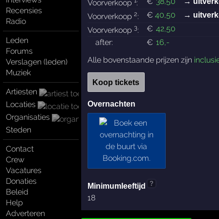
€
38
,50
→ uitver
Voorverkoop
:
Recensies
2
€
40
,50
→ uitver
Voorverkoop
:
Radio
3
€
42
,50
Voorverkoop
:
Leden
after:
€
16
,-
Forums
Alle bovenstaande prijzen zijn
inclusi
Verslagen (leden)
Muziek
Koop tickets
Artiesten
Locaties
Overnachten
Organisaties
Steden
Contact
Crew
Vacatures
Donaties
?
Minimumleeftijd
Beleid
18
Help
Adverteren