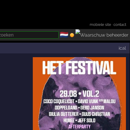
mobiele site
·
contact
🇳🇱
­
ical