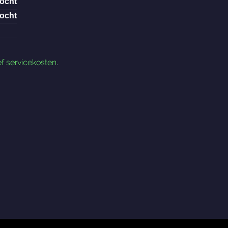
kocht
kocht
ef servicekosten
.