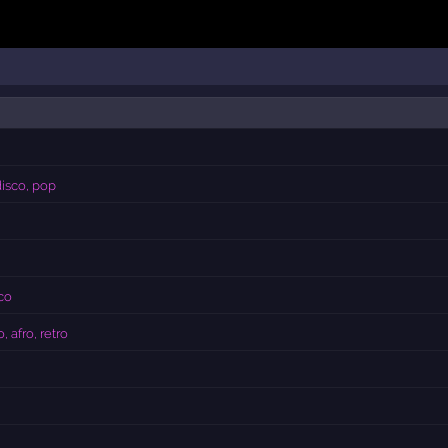
disco, pop
co
 afro, retro